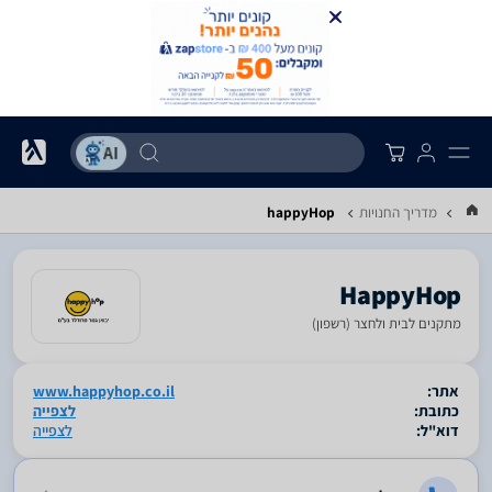
מדריך החנויות
happyHop
HappyHop
מתקנים לבית ולחצר (רשפון)
סגור
אתר:
www.happyhop.co.il
כתובת:
לצפייה
דוא"ל:
לצפייה