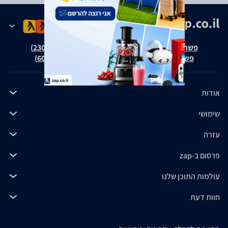
פשרה בת"צ אבנצ'יק נ' זאפ גרופ (ת"צ 23008-08-20)
פשרה בת"צ כהנים נ' זאפ גרופ (ת"צ 60371-12-19)
אודות
שימושי
עזרה
פרסום ב-zap
עולמות התוכן שלנו
חוות דעת