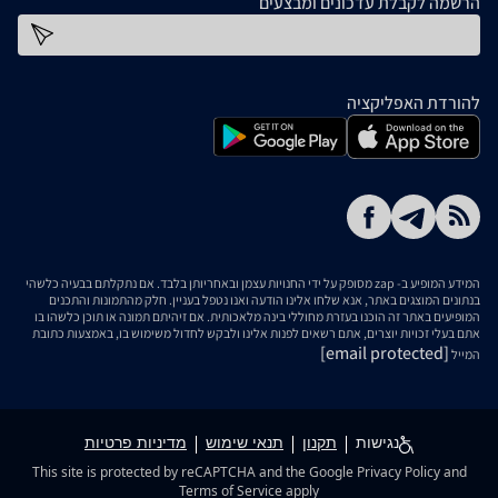
הרשמה לקבלת עדכונים ומבצעים
כתובת דוא''ל
להורדת האפליקציה
המידע המופיע ב- zap מסופק על ידי החנויות עצמן ובאחריותן בלבד. אם נתקלתם בבעיה כלשהי
בנתונים המוצגים באתר, אנא שלחו אלינו הודעה ואנו נטפל בעניין. חלק מהתמונות והתכנים
המופיעים באתר זה הוכנו בעזרת מחוללי בינה מלאכותית. אם זיהיתם תמונה או תוכן כלשהו בו
אתם בעלי זכויות יוצרים, אתם רשאים לפנות אלינו ולבקש לחדול משימוש בו, באמצעות כתובת
[email protected]
המייל
נגישות
תקנון
תנאי שימוש
מדיניות פרטיות
This site is protected by reCAPTCHA and the Google
Privacy Policy
and
Terms of Service
apply