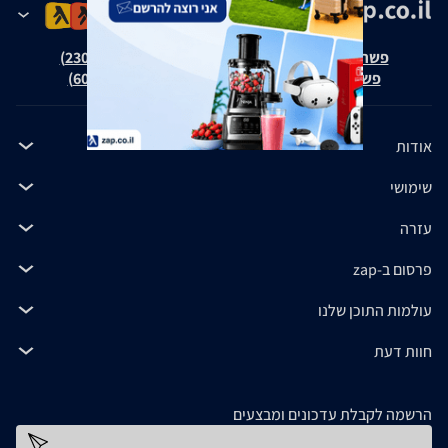
פשרה בת"צ אבנצ'יק נ' זאפ גרופ (ת"צ 23008-08-20)
פשרה בת"צ כהנים נ' זאפ גרופ (ת"צ 60371-12-19)
אודות
שימושי
עזרה
פרסום ב-zap
עולמות התוכן שלנו
חוות דעת
הרשמה לקבלת עדכונים ומבצעים
כתובת דוא''ל