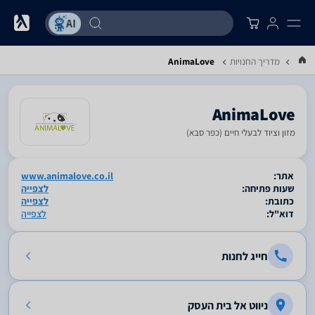
מדריך החנויות
AnimaLove
AnimaLove
מזון וציוד לבעלי חיים (כפר סבא)
סגור
אתר:
www.animalove.co.il
שעות פתיחה:
לצפייה
כתובת:
לצפייה
דוא"ל:
לצפייה
חייג לחנות
ניווט אל בית העסק