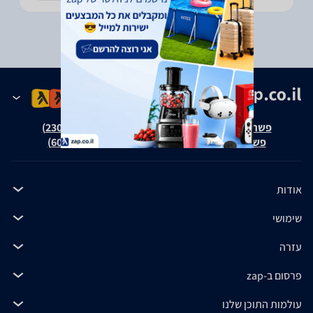
פשרה בת"צ אבנצ'יק נ' זאפ גרופ (ת"צ 23008-08-20)
פשרה בת"צ כהנים נ' זאפ גרופ (ת"צ 60371-12-19)
אודות
שימושי
עזרה
פרסום ב-zap
עולמות התוכן שלנו