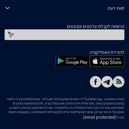
חוות דעת
הרשמה לקבלת עדכונים ומבצעים
כתובת דוא''ל
להורדת האפליקציה
המידע המופיע ב- zap מסופק על ידי החנויות עצמן ובאחריותן בלבד. אם נתקלתם בבעיה כלשהי
בנתונים המוצגים באתר, אנא שלחו אלינו הודעה ואנו נטפל בעניין. חלק מהתמונות והתכנים
המופיעים באתר זה הוכנו בעזרת מחוללי בינה מלאכותית. אם זיהיתם תמונה או תוכן כלשהו בו
אתם בעלי זכויות יוצרים, אתם רשאים לפנות אלינו ולבקש לחדול משימוש בו, באמצעות כתובת
[email protected]
המייל