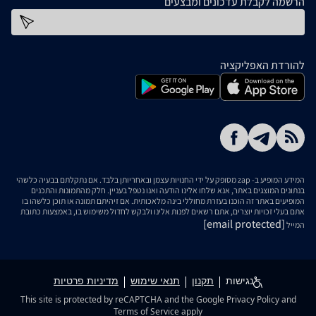
הרשמה לקבלת עדכונים ומבצעים
כתובת דוא''ל
להורדת האפליקציה
המידע המופיע ב- zap מסופק על ידי החנויות עצמן ובאחריותן בלבד. אם נתקלתם בבעיה כלשהי
בנתונים המוצגים באתר, אנא שלחו אלינו הודעה ואנו נטפל בעניין. חלק מהתמונות והתכנים
המופיעים באתר זה הוכנו בעזרת מחוללי בינה מלאכותית. אם זיהיתם תמונה או תוכן כלשהו בו
אתם בעלי זכויות יוצרים, אתם רשאים לפנות אלינו ולבקש לחדול משימוש בו, באמצעות כתובת
[email protected]
המייל
נגישות
תקנון
תנאי שימוש
מדיניות פרטיות
This site is protected by reCAPTCHA and the Google
Privacy Policy
and
Terms of Service
apply