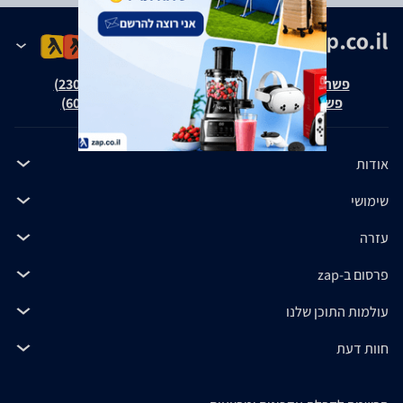
פשרה בת"צ אבנצ'יק נ' זאפ גרופ (ת"צ 23008-08-20)
פשרה בת"צ כהנים נ' זאפ גרופ (ת"צ 60371-12-19)
אודות
שימושי
עזרה
פרסום ב-zap
עולמות התוכן שלנו
חוות דעת