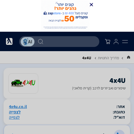
מדריך החנויות
4x4U
4x4U
שיפורים ואביזרים לרכב (קרית מלאכי)
סגור
אתר:
4x4u.co.il
כתובת:
לצפייה
דוא"ל:
לצפייה