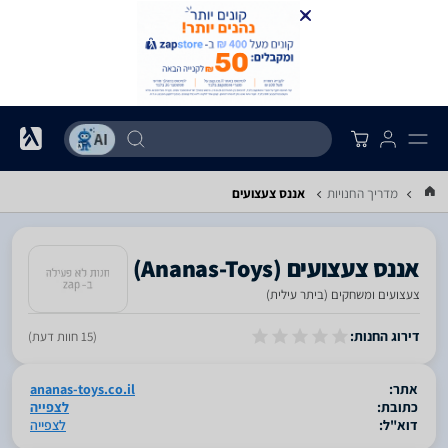
מדריך החנויות
אננס צעצועים
צעצועים ומשחקים (ביתר עילית)
סגור
דירוג החנות:
(15 חוות דעת)
אתר:
ananas-toys.co.il
כתובת:
לצפייה
דוא"ל:
לצפייה