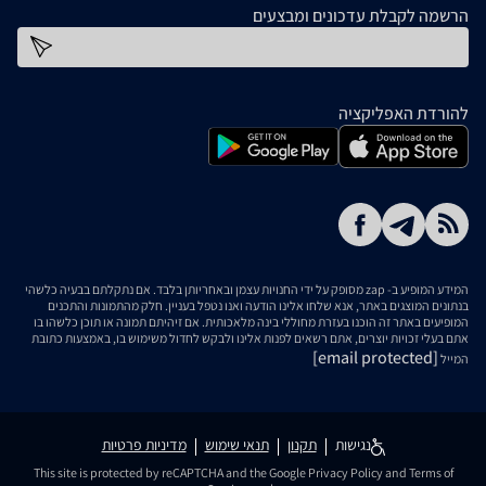
הרשמה לקבלת עדכונים ומבצעים
כתובת דוא''ל
להורדת האפליקציה
המידע המופיע ב- zap מסופק על ידי החנויות עצמן ובאחריותן בלבד. אם נתקלתם בבעיה כלשהי
בנתונים המוצגים באתר, אנא שלחו אלינו הודעה ואנו נטפל בעניין. חלק מהתמונות והתכנים
המופיעים באתר זה הוכנו בעזרת מחוללי בינה מלאכותית. אם זיהיתם תמונה או תוכן כלשהו בו
אתם בעלי זכויות יוצרים, אתם רשאים לפנות אלינו ולבקש לחדול משימוש בו, באמצעות כתובת
[email protected]
המייל
נגישות
תקנון
תנאי שימוש
מדיניות פרטיות
This site is protected by reCAPTCHA and the Google
Privacy Policy
and
Terms of