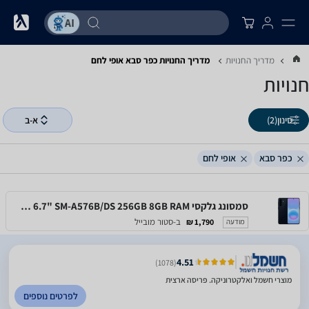
מדריך החנויות
מדריך החנויות ‏כפר סבא ‏אופי לחם
חנויות
סינון
(2)
א-ב
כפר סבא
אופי לחם
סמסונג גלקסי Samsung Galaxy A57 5G 6.7" SM-A576B/DS 256GB 8GB RAM
ב-סטור מובייל
1,790 ₪
מודעה
4.51
(1078)
מוצרי חשמל ואלקטרוניקה. פריסה ארצית
לפרטים נוספים