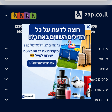
פשרה בת"צ אבנצ'יק נ' זאפ גרופ (ת"צ 23008-08-20)
פשרה בת"צ כהנים נ' זאפ גרופ (ת"צ 60371-12-19)
אודות
שימושי
עזרה
פרסום ב-zap
עולמות התוכן שלנו
חוות דעת