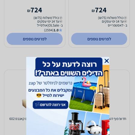
724
724
₪
₪
כולל משלוח (₪75)
כולל משלוח (₪75)
עד 14 ימי עסקים
עד 14 ימי עסקים
ב- לאסטפרייס
ב- OLSale|אולסייל
(2594)
1.0
לפרטים נוספים
לפרטים נוספים
חדש! פוף דגם נירוואנה בד קורדורוי 2026
כורסת פוף Hochman דגם קאנבס 602
צהוב
734
728