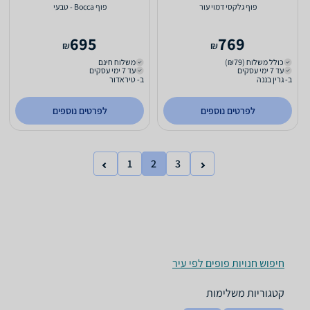
פוף גלקסי דמוי עור
פוף Bocca - טבעי
695
769
₪
₪
כולל משלוח (₪79)
משלוח חינם
עד 7 ימי עסקים
עד 7 ימי עסקים
ב- גרין בננה
ב- טיראדור
לפרטים נוספים
לפרטים נוספים
1
2
3
חיפוש חנויות פופים לפי עיר
קטגוריות משלימות