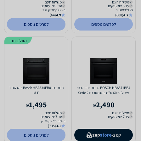
משלוח חינם
משלוח חינם
עד 5 ימי עסקים
עד 5 ימי עסקים
ב- גלדיאטור
ב- אלקטריק לנד
(64)
4.9
(608)
4.7
לפרטים נוספים
לפרטים נוספים
הזול ביותר
BOSCH HBA571BB4 - תנור אפייה בנוי
תנור בנוי Bosch HBA534EB0 בוש שחור
פירוליטי 60 ס''מ בוש מסדרת Serie 2
M.P
בצבע שחור
1,495
2,490
₪
₪
משלוח חינם
משלוח חינם
עד 7 ימי עסקים
עד 7 ימי עסקים
ב- מבט אלקטריק
(735)
3.1
קנו ב-
לפרטים נוספים
zap
store