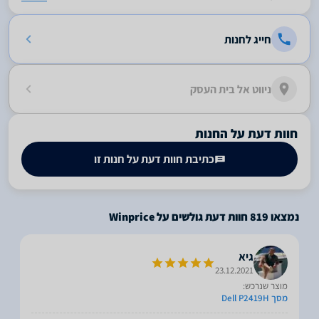
חייג לחנות
ניווט אל בית העסק
חוות דעת על החנות
כתיבת חוות דעת על חנות זו
נמצאו
819
חוות דעת גולשים על Winprice
גיא
23.12.2021
מוצר שנרכש:
מסך Dell P2419H