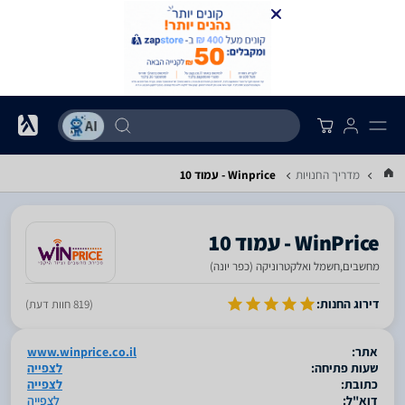
מדריך החנויות
Winprice - עמוד 10
WinPrice - עמוד 10
מחשבים,חשמל ואלקטרוניקה (כפר יונה)
סגור
דירוג החנות:
(819 חוות דעת)
אתר:
www.winprice.co.il
שעות פתיחה:
לצפייה
כתובת:
לצפייה
דוא"ל:
לצפייה