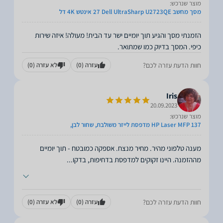
מוצר שנרכש:
מסך מחשב Dell UltraSharp U2723QE ‏27 ‏אינטש 4K דל
הזמנתי מסך והגיע תוך יומיים ישר עד הבית! מעולה! איזה שירות
כיפי. המסך בדיוק כמו שמתואר.
חוות הדעת עזרה לכם?
עזרה
(0)
לא עזרה
(0)
Iris
20.09.2023
מוצר שנרכש:
HP Laser MFP 137 מדפסת לייזר משולבת, שחור לבן,
מענה טלפוני מהיר. מחיר מנצח. אספקה כמובטח - תוך יומיים
מההזמנה. היינו זקוקים למדפסת בדחיפות, בדקו
...
חוות הדעת עזרה לכם?
עזרה
(0)
לא עזרה
(0)