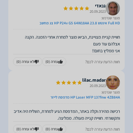
גנאדי
20.09.2023
מוצר שנרכש:
Full HD אינטש 23.8 HP P24v G5 64W18AA צג מחשב
חוויית קניית מצויינת, הביאו מוצר למחרת אחרי הזמנה. הקנה
אני ממליץ בחום!!
חוות הדעת עזרה לכם?
עזרה
(0)
לא עזרה
(0)
lilac.madar
20.09.2023
מוצר שנרכש:
HP Laser MFP 137fnw 4ZB84A מדפסת לייזר
רכישה מהירה וקלה באתר, המדפסת הגיע למחרת, השליח היה אדיב
ותקשורתי. חוויית קנייה מעולה. ממליצה.
חוות הדעת עזרה לכם?
עזרה
(0)
לא עזרה
(0)