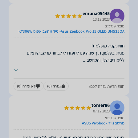
emuna05445
13.12.2023
מוצר שנרכש:
Asus Zenbook Pro 15 OLED UM535QA- נייד מחשב אסוס KY306W
פניתי בטלפון, תוך שניה ענו לי ועזרו לי לבחור מחשב שיתאים
ללימודים שלי, והמחשב
...
חוות הדעת עזרה לכם?
עזרה
(0)
לא עזרה
(0)
tomer86
07.12.2023
מוצר שנרכש:
מחשב נייד ASUS Vivobook
בעת חיפושי מחשב נייד עבור ראיתי ש-"WinPrice" מציעים את