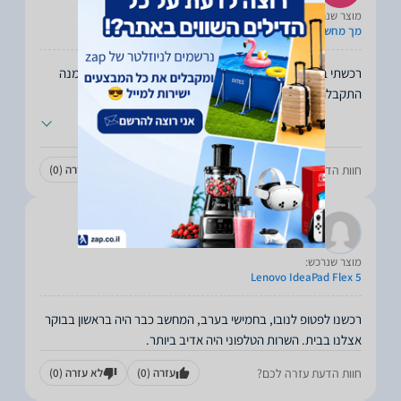
מוצר שנרכש:
מך מחשב DELL
רכשתי באתר שלושה מסכי מחשב. מיד קיבלתי הודעה שההזמנה
התקבלה ותשלח בהקדם. כנראה טעיתי ברישום הכתובת
...
חוות הדעת עזרה לכם?
עזרה
(0)
לא עזרה
(0)
גיל
12.11.2023
מוצר שנרכש:
Lenovo IdeaPad Flex 5
רכשנו לפטופ לנובו, בחמישי בערב, המחשב כבר היה בראשון בבוקר
אצלנו בבית. השרות הטלפוני היה אדיב ביותר.
חוות הדעת עזרה לכם?
עזרה
(0)
לא עזרה
(0)