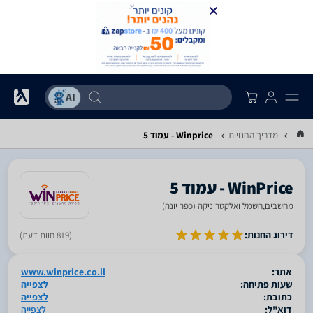
מדריך החנויות
Winprice - עמוד 5
WinPrice - עמוד 5
מחשבים,חשמל ואלקטרוניקה (כפר יונה)
סגור
דירוג החנות:
(819 חוות דעת)
אתר:
www.winprice.co.il
שעות פתיחה:
לצפייה
כתובת:
לצפייה
דוא"ל:
לצפייה