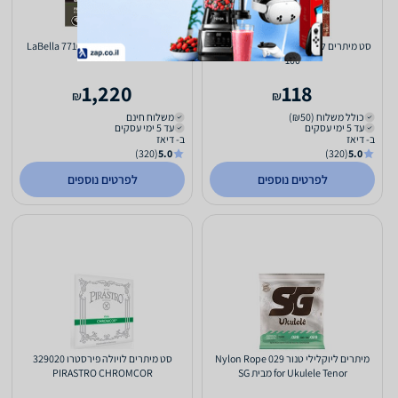
סט מיתרים לכינור פירמיד 4/4 PYRAMID
מיתרים לקונטרבס 3/4 LaBella 7710N
100
1,220
118
₪
₪
כולל משלוח (₪50)
משלוח חינם
עד 5 ימי עסקים
עד 5 ימי עסקים
ב- דיאז
ב- דיאז
(320)
5.0
(320)
5.0
לפרטים נוספים
לפרטים נוספים
מיתרים ליוקלילי טנור 029 Nylon Rope
סט מיתרים לויולה פירסטרו 329020
for Ukulele Tenor מבית SG
PIRASTRO CHROMCOR