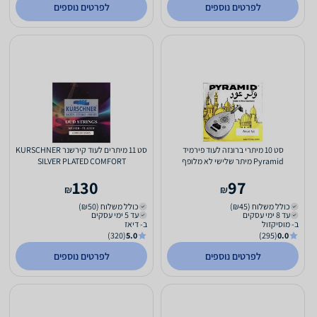
לפרטים נוספים
לפרטים נוספים
סט 10 מיתרי ברונזה לעוד פירמיד
סט 11 מיתרים לעוד קירשנר KURSCHNER
Pyramid מיתר שלישי לא מלופף
SILVER PLATED COMFORT
130
97
₪
₪
כולל משלוח (₪45)
כולל משלוח (₪50)
עד 8 ימי עסקים
עד 5 ימי עסקים
ב- מוסיקזול
ב- דיאז
(320)
5.0
(295)
0.0
לפרטים נוספים
לפרטים נוספים