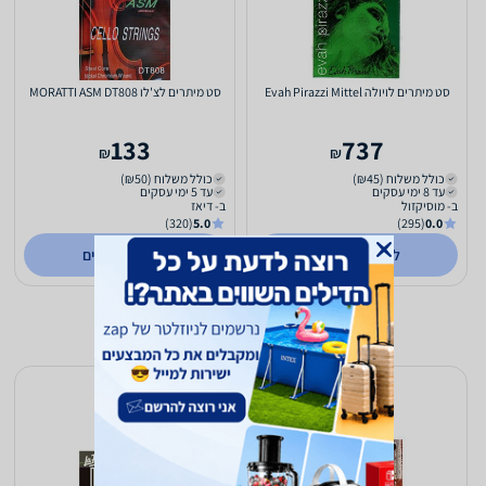
סט מיתרים לויולה Evah Pirazzi Mittel
סט מיתרים לצ'לו MORATTI ASM DT808
133
737
₪
₪
כולל משלוח (₪45)
כולל משלוח (₪50)
עד 8 ימי עסקים
עד 5 ימי עסקים
ב- מוסיקזול
ב- דיאז
(320)
5.0
(295)
0.0
לפרטים נוספים
לפרטים נוספים