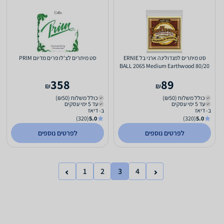
סט מיתרים למנדולינה ארני בל ERNIE
סט מיתרים לצ'לו פרים מדיום PRIM
BALL 2065 Medium Earthwood 80/20
Bronze Loop End 10-36
358
89
₪
₪
כולל משלוח (₪50)
כולל משלוח (₪50)
עד 5 ימי עסקים
עד 5 ימי עסקים
ב- דיאז
ב- דיאז
(320)
5.0
(320)
5.0
לפרטים נוספים
לפרטים נוספים
1
2
3
4