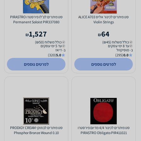
סט מיתרים לכינור אליס ALICE A703
סט מיתרים לצ'לו פירסטרו PIRASTRO
Permanent Soloist PIR337080
Violin Strings
1,527
64
₪
₪
כולל משלוח (₪45)
כולל משלוח (₪50)
עד 8 ימי עסקים
עד 5 ימי עסקים
ב- מוסיקזול
ב- דיאז
(320)
5.0
(295)
0.0
לפרטים נוספים
לפרטים נוספים
סט מיתרים לכינור 4/4 מדיום פירסטרו
סט מיתרים לבוזוקי PRODIGY CREAM
Phosphor Bronze Wound 0.10
PIRASTRO Obligato PIR411021