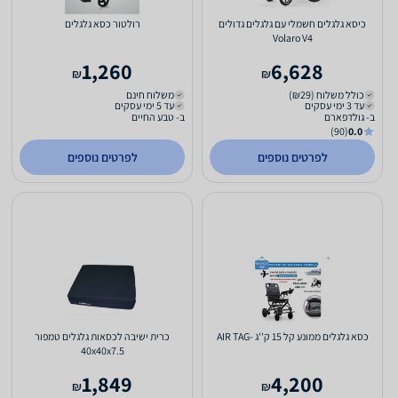
כיסא גלגלים חשמלי עם גלגלים גדולים
רולטור כסא גלגלים
Volaro V4
1,260
6,628
₪
₪
כולל משלוח (₪29)
משלוח חינם
עד 3 ימי עסקים
עד 5 ימי עסקים
ב- גולדפארם
ב- טבע החיים
(90)
0.0
לפרטים נוספים
לפרטים נוספים
כסא גלגלים ממונע קל 15 ק''ג -AIR TAG
כרית ישיבה לכסאות גלגלים טמפור
40x40x7.5
1,849
4,200
₪
₪