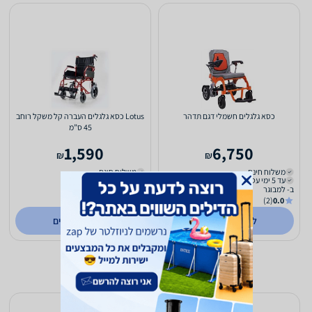
כסא גלגלים חשמלי דגם תדהר
Lotus כסא גלגלים העברה קל משקל רוחב
45 ס”מ
1,590
6,750
₪
₪
משלוח חינם
משלוח חינם
עד 5 ימי עסקים
אספקה: באתר
ב- למבוגר
ב- טבע החיים
(3)
0.0
(2)
0.0
לפרטים נוספים
לפרטים נוספים