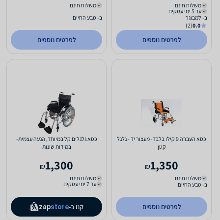
משלוח חינם
משלוח חינם
עד 5 ימי עסקים
ב- למבוגר
ב- טבע החיים
(2)
0.0
לפרטים נוספים
לפרטים נוספים
כסא העברה 9 קילו בלבד- מעצור יד - גלגל
כסא גלגלים קל במיוחד, הנעה עצמית-
קטן
במידות שונות
1,300
1,350
₪
₪
משלוח חינם
משלוח חינם
עד 7 ימי עסקים
ב- טבע החיים
לפרטים נוספים
קנו ב-
zap
store