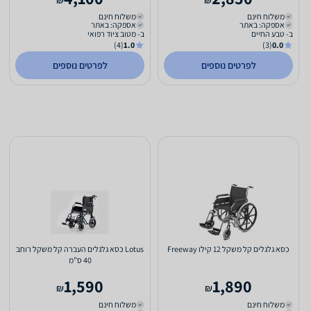
₪
₪
משלוח חינם
משלוח חינם
אספקה: באתר
אספקה: באתר
ב- טבע החיים
ב- מטוב ציוד רפואי
(4)
1.0
(3)
0.0
לפרטים נוספים
לפרטים נוספים
כסא גלגלים קל משקל 12 קילו Freeway
Lotus כסא גלגלים העברה קל משקל רוחב
40 ס”מ
1,590
1,890
₪
₪
משלוח חינם
משלוח חינם