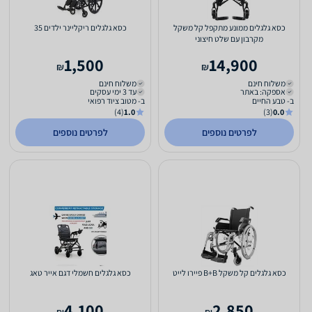
כסא גלגלים ממונע מתקפל קל משקל
כסא גלגלים ריקליינר ילדים 35
מקרבון עם שלט חיצוני
1,500
14,900
₪
₪
משלוח חינם
משלוח חינם
אספקה: באתר
עד 3 ימי עסקים
ב- טבע החיים
ב- מטוב ציוד רפואי
(4)
1.0
(3)
0.0
לפרטים נוספים
לפרטים נוספים
כסא גלגלים קל משקל B+B פיירו לייט
כסא גלגלים חשמלי דגם אייר טאג
4,100
2,850