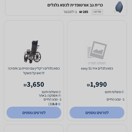
כרית גב אורטופדית לכסא גלגלים
ב-למבוגר
285 ₪
מודעה
כסא גלגלים איזי easy 51
כסא גלגלים ריקליין עם הטיית גב ותמיכה
לראש קל משקל
3,650
1,990
₪
₪
משלוח חינם
משלוח חינם
אספקה: באתר
ב- טבע החיים
ב- טבע החיים
(3)
0.0
לפרטים נוספים
לפרטים נוספים