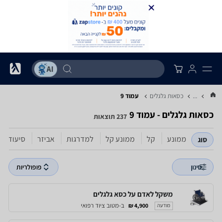
...
כסאות גלגלים
עמוד 9
כסאות גלגלים - עמוד 9
237 תוצאות
ממונע
קל
ממונע קל
למדרגות
אביזר
סיעודי
סוג
סינון
פופולריות
משקל לאדם על כסא גלגלים
ב-מטוב ציוד רפואי
4,900 ₪
מודעה