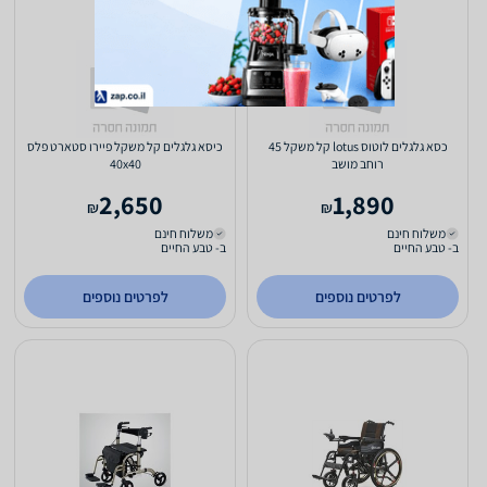
כסא גלגלים לוטוס lotus קל משקל 45
כיסא גלגלים קל משקל פיירו סטארט פלס
רוחב מושב
40x40
2,650
1,890
₪
₪
משלוח חינם
משלוח חינם
ב- טבע החיים
ב- טבע החיים
לפרטים נוספים
לפרטים נוספים