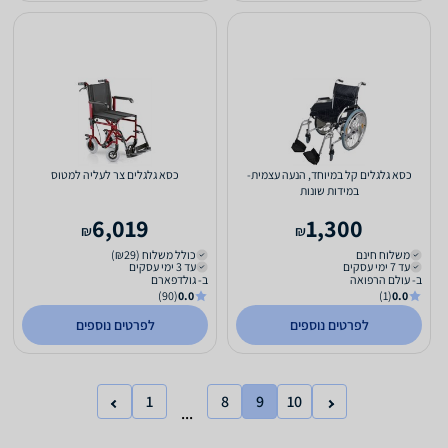
כסא גלגלים קל במיוחד, הנעה עצמית-
כסא גלגלים צר לעליה למטוס
במידות שונות
6,019
1,300
₪
₪
משלוח חינם
כולל משלוח (₪29)
עד 7 ימי עסקים
עד 3 ימי עסקים
ב- עולם הרפואה
ב- גולדפארם
(90)
0.0
(1)
0.0
לפרטים נוספים
לפרטים נוספים
1
8
9
10
...