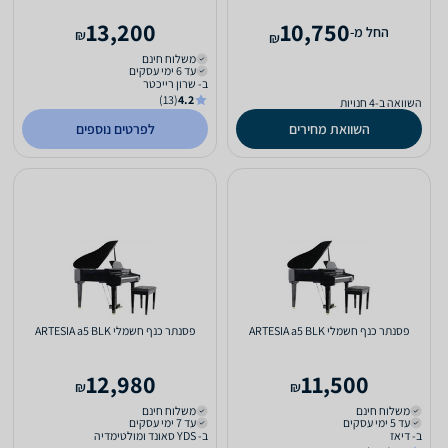
13,200
10,750
‫החל מ-
₪
₪
משלוח חינם
עד 6 ימי עסקים
ב- שרון רייכטר
(13)
4.2
השוואה ב-4 חנויות
השוואת מחירים
לפרטים נוספים
פסנתר כנף חשמלי ARTESIA a5 BLK
פסנתר כנף חשמלי ARTESIA a5 BLK
12,980
11,500
₪
₪
משלוח חינם
משלוח חינם
עד 5 ימי עסקים
עד 7 ימי עסקים
ב- דיאז
ב- YDS סאונד ומולטימדיה