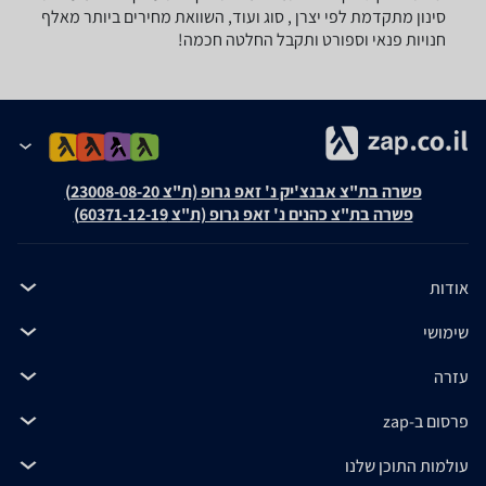
סינון מתקדמת לפי יצרן , סוג ועוד, השוואת מחירים ביותר מאלף
חנויות פנאי וספורט ותקבל החלטה חכמה!
פשרה בת"צ אבנצ'יק נ' זאפ גרופ (ת"צ 23008-08-20)
פשרה בת"צ כהנים נ' זאפ גרופ (ת"צ 60371-12-19)
אודות
שימושי
עזרה
פרסום ב-zap
עולמות התוכן שלנו