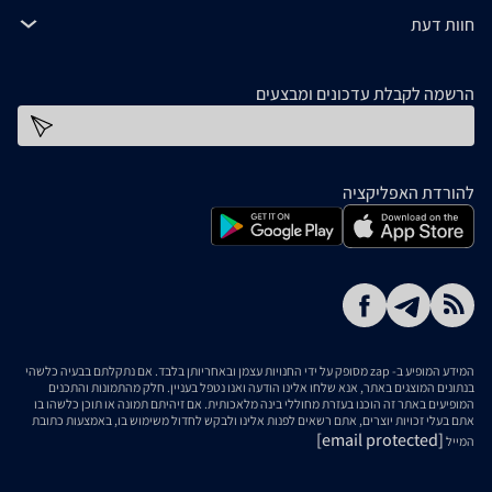
חוות דעת
הרשמה לקבלת עדכונים ומבצעים
כתובת דוא''ל
להורדת האפליקציה
המידע המופיע ב- zap מסופק על ידי החנויות עצמן ובאחריותן בלבד. אם נתקלתם בבעיה כלשהי
בנתונים המוצגים באתר, אנא שלחו אלינו הודעה ואנו נטפל בעניין. חלק מהתמונות והתכנים
המופיעים באתר זה הוכנו בעזרת מחוללי בינה מלאכותית. אם זיהיתם תמונה או תוכן כלשהו בו
אתם בעלי זכויות יוצרים, אתם רשאים לפנות אלינו ולבקש לחדול משימוש בו, באמצעות כתובת
[email protected]
המייל