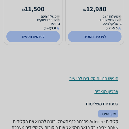
11,500
12,980
₪
₪
משלוח חינם
משלוח חינם
עד 5 ימי עסקים
עד 5 ימי עסקים
ב- מג'יקל נוטס
ב- דיאז
(320)
5.0
(221)
5.0
לפרטים נוספים
לפרטים נוספים
חיפוש חנויות קלידים לפי עיר
ארכיון מוצרים
קטגוריות משלימות
אקוסטיקה
קלידים - ‏Artesia ‏פסנתר כנף חשמלי רוצה למצוא את הקלידים
שאתה צריך? רק בזאפ תמצא מאות ביקורות על קלידים מערכת