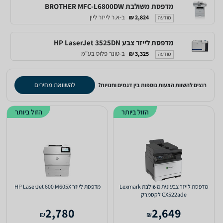
מדפסת משולבת BROTHER MFC-L6800DW
ב-א.ר לייזר ליין
2,824 ₪
מודעה
מדפסת לייזר צבע HP LaserJet 3525DN
ב-טונר פלוס בע"מ
3,325 ₪
מודעה
להשוואת מחירים
רוצים להשוות הצעות נוספות בין דגמים וחנויות?
הזול ביותר
הזול ביותר
מדפסת לייזר צבעונית משולבת Lexmark
מדפסת לייזר HP LaserJet 600 M605X
CX522ade לקסמרק
2,780
2,649
₪
₪