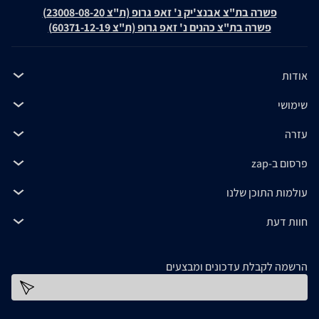
פשרה בת"צ אבנצ'יק נ' זאפ גרופ (ת"צ 23008-08-20)
פשרה בת"צ כהנים נ' זאפ גרופ (ת"צ 60371-12-19)
אודות
שימושי
עזרה
פרסום ב-zap
עולמות התוכן שלנו
חוות דעת
הרשמה לקבלת עדכונים ומבצעים
כתובת דוא''ל