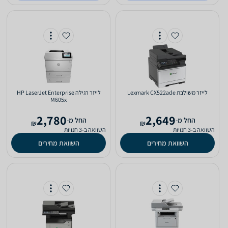
‏לייזר ‏משולבת Lexmark CX522ade
‏לייזר ‏רגילה HP LaserJet Enterprise
M605x
2,780
2,649
‫החל מ-
‫החל מ-
₪
₪
השוואה ב-3 חנויות
השוואה ב-3 חנויות
השוואת מחירים
השוואת מחירים