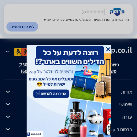
(2)
ציוד בטיחות, השרדות וציוד הטכנולוגי לתעשייה ולפרטיים. ישרש
לפרטים נוספים
פשרה בת"צ אבנצ'יק נ' זאפ גרופ (ת"צ 23008-08-20)
פשרה בת"צ כהנים נ' זאפ גרופ (ת"צ 60371-12-19)
אודות
שימושי
עזרה
פרסום ב-zap