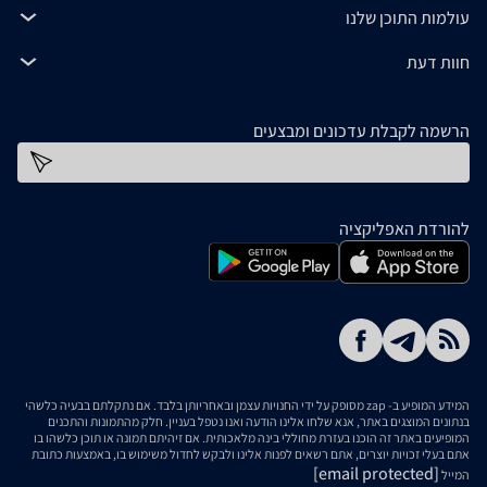
עולמות התוכן שלנו
חוות דעת
הרשמה לקבלת עדכונים ומבצעים
כתובת דוא''ל
להורדת האפליקציה
המידע המופיע ב- zap מסופק על ידי החנויות עצמן ובאחריותן בלבד. אם נתקלתם בבעיה כלשהי
בנתונים המוצגים באתר, אנא שלחו אלינו הודעה ואנו נטפל בעניין. חלק מהתמונות והתכנים
המופיעים באתר זה הוכנו בעזרת מחוללי בינה מלאכותית. אם זיהיתם תמונה או תוכן כלשהו בו
אתם בעלי זכויות יוצרים, אתם רשאים לפנות אלינו ולבקש לחדול משימוש בו, באמצעות כתובת
[email protected]
המייל