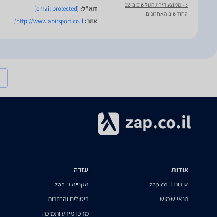
5
- ממוצע דירוג הגולשים ב-12
דוא"ל:
[email protected]
החודשים האחרונים
אתר:
http://www.abirsport.co.il/
אודות
עזרה
אודות zap.co.il
הקנייה ב-zap
תנאי שימוש
ביטולים והחזרות
מרכז מידע ותמיכה