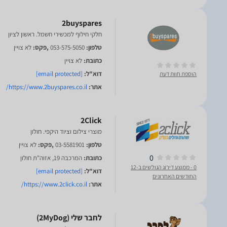
2buyspares
חלקי חילוף למכשירי חשמל. ראשון לציון
טלפון:
053-575-5050
,פקס:
לא צויין
כתובת:
לא צויין
דוא"ל:
[email protected]
הוספת חוות דעת
אתר:
https://www.2buyspares.co.il/
2Click
מוצרי צילום וציוד היקפי. חולון
טלפון:
03-5581901
,פקס:
לא צויין
0
כתובת:
המרכבה 19, אזוה"ת חולון
0
- ממוצע דירוג הגולשים ב-12
דוא"ל:
[email protected]
החודשים האחרונים
אתר:
https://www.2click.co.il/