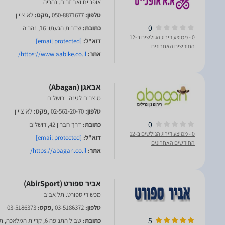
אופניים ואביזרים. נהריה
טלפון:
050-8871677
,פקס:
לא צויין
0
כתובת:
שדרות הגעתון 16, נהריה
0
- ממוצע דירוג הגולשים ב-12
דוא"ל:
[email protected]
החודשים האחרונים
אתר:
https://www.aabike.co.il/
מוצרים לגינה. ירושלים
טלפון:
02-561-20-70
,פקס:
לא צויין
0
כתובת:
דרך חברון 42,ירושלים
0
- ממוצע דירוג הגולשים ב-12
דוא"ל:
[email protected]
החודשים האחרונים
אתר:
https://abagan.co.il/
מכשירי ספורט. תל אביב
טלפון:
03-5186372
,פקס:
03-5186373
5
כתובת:
שביל התנופה 6, קריית המלאכה, תל אביב