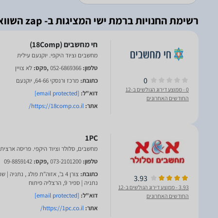
רשימת החנויות ברמת ישי המציגות ב- zap השוואת מחירים
מחשבים וציוד היקפי. יוקנעם עילית
טלפון:
052-6869366
,פקס:
לא צויין
0
כתובת:
מרכז ורנסקי 64-66, יוקנעם
0
- ממוצע דירוג הגולשים ב-12
דוא"ל:
[email protected]
החודשים האחרונים
אתר:
https://18comp.co.il/
1PC
מחשבים, סלולר וציוד היקפי. פריסה ארצית
טלפון:
073-2101200
,פקס:
09-8859142
כתובת:
3.93
נתניה | ספיר 9, הרצליה פיתוח
3.93
- ממוצע דירוג הגולשים ב-12
דוא"ל:
[email protected]
החודשים האחרונים
אתר:
https://1pc.co.il/