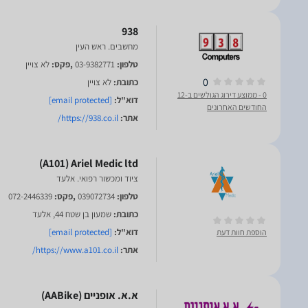
938
מחשבים. ראש העין
טלפון:
03-9382771
,פקס:
לא צויין
0
כתובת:
לא צויין
0
- ממוצע דירוג הגולשים ב-12
דוא"ל:
[email protected]
החודשים האחרונים
אתר:
https://938.co.il/
‎Ariel Medic ltd‎ ‏(A101)
ציוד ומכשור רפואי. אלעד
טלפון:
039072734
,פקס:
072-2446339
כתובת:
שמעון בן שטח 44, אלעד
דוא"ל:
[email protected]
הוספת חוות דעת
אתר:
https://www.a101.co.il/