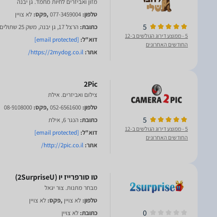
מזון ואביזרים לחיות מחמד. גן יבנה
טלפון:
077-3459004
,פקס:
לא צויין
5
כתובת:
הרצל 17, גן יבנה, משק 25 שתולים
5
- ממוצע דירוג הגולשים ב-12
דוא"ל:
[email protected]
החודשים האחרונים
אתר:
https://2mydog.co.il/
2Pic
צילום ואביזרים. אילת
טלפון:
052-6561600
,פקס:
08-9108000
5
כתובת:
הנגר 6, אילת
5
- ממוצע דירוג הגולשים ב-12
דוא"ל:
[email protected]
החודשים האחרונים
אתר:
http://2pic.co.il/
מבחר מתנות. צור יגאל
טלפון:
לא צויין
,פקס:
לא צויין
0
כתובת:
לא צויין