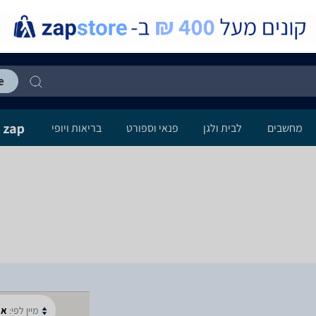
מחשבים
לבית ולגן
פנאי וספורט
בריאות ויופי
מיין לפי:
א-