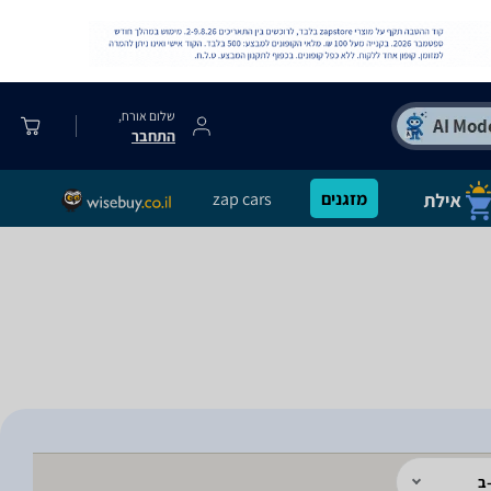
שלום אורח,
התחבר
מזגנים
zap cars
ב