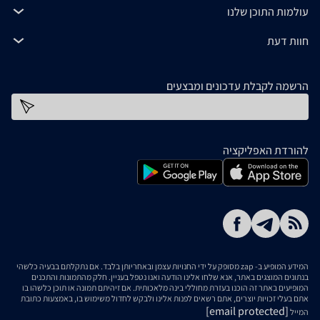
עולמות התוכן שלנו
חוות דעת
הרשמה לקבלת עדכונים ומבצעים
כתובת דוא''ל
להורדת האפליקציה
המידע המופיע ב- zap מסופק על ידי החנויות עצמן ובאחריותן בלבד. אם נתקלתם בבעיה כלשהי
בנתונים המוצגים באתר, אנא שלחו אלינו הודעה ואנו נטפל בעניין. חלק מהתמונות והתכנים
המופיעים באתר זה הוכנו בעזרת מחוללי בינה מלאכותית. אם זיהיתם תמונה או תוכן כלשהו בו
אתם בעלי זכויות יוצרים, אתם רשאים לפנות אלינו ולבקש לחדול משימוש בו, באמצעות כתובת
[email protected]
המייל