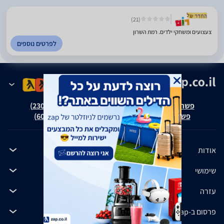
(21)
צעצועים ומשחקי ילדים. רמת השרון
לפרטים נוספים
פשרה בת"צ אבנצ'יק נ' זאפ גרופ (ת"צ 23008-08-20)
פשרה בת"צ כהנים נ' זאפ גרופ (ת"צ 60371-12-19)
אודות
שימושי
עזרה
פרסום ב-zap