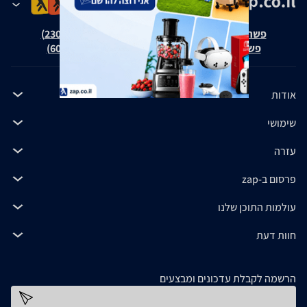
פשרה בת"צ אבנצ'יק נ' זאפ גרופ (ת"צ 23008-08-20)
פשרה בת"צ כהנים נ' זאפ גרופ (ת"צ 60371-12-19)
אודות
שימושי
עזרה
פרסום ב-zap
עולמות התוכן שלנו
חוות דעת
הרשמה לקבלת עדכונים ומבצעים
כתובת דוא''ל