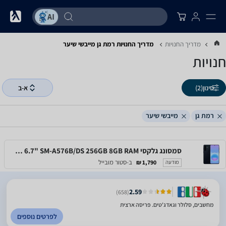
מדריך החנויות
מדריך החנויות ‏רמת גן ‏מייבשי שיער
חנויות
סינון
(2)
א-ב
רמת גן
מייבשי שיער
סמסונג גלקסי Samsung Galaxy A57 5G 6.7" SM-A576B/DS 256GB 8GB RAM
ב-סטור מובייל
1,790 ₪
מודעה
2.59
(658)
מחשבים, סלולר וגאדג'טים. פריסה ארצית
לפרטים נוספים