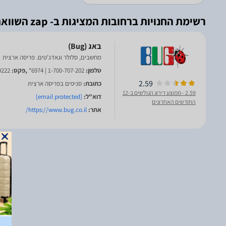
רשימת החנויות ברחובות המציגות ב- zap השוואת מחירים
מחשבים, סלולר וגאדג'טים. פריסה ארצית
טלפון:
1-700-707-202 | 6974*
,פקס:
9222
2.59
כתובת:
סניפים בפריסה ארצית
2.59
- ממוצע דירוג הגולשים ב-12
דוא"ל:
[email protected]
החודשים האחרונים
אתר:
https://www.bug.co.il/