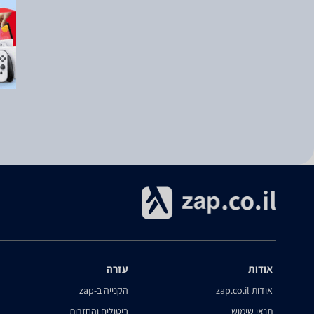
אודות
עזרה
אודות zap.co.il
הקנייה ב-zap
תנאי שימוש
ביטולים והחזרות