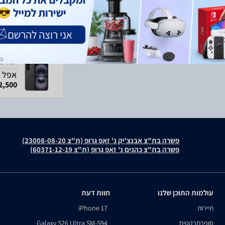
מודעה
אפל אייפון 16 256GB
2,500 ₪
פשרה בת"צ אבנצ'יק נ' זאפ גרופ (ת"צ 23008-08-20)
פשרה בת"צ כהנים נ' זאפ גרופ (ת"צ 60371-12-19)
עולמות התוכן שלנו
חוות דעת
תיירות
iPhone 17
סופרמרקטים
Galaxy S26 Ultra SM-S94