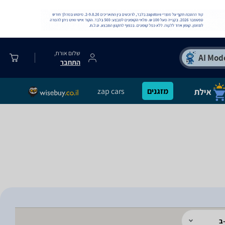
שלום אורח,
התחבר
מזגנים
zap cars
ב