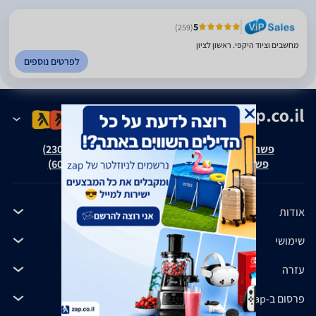
5
(259)
מחשבים וציוד היקפי. ראשון לציון
לפרטים נוספים
פשרה בת"צ אבנצ'יק נ' זאפ גרופ (ת"צ 23008-08-20)
פשרה בת"צ כהנים נ' זאפ גרופ (ת"צ 60371-12-19)
אודות
שימושי
עזרה
פרסום ב-zap