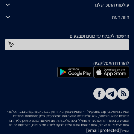
עולמות התוכן שלנו
חוות דעת
הרשמה לקבלת עדכונים ומבצעים
כתובת דוא''ל
להורדת האפליקציה
המידע המופיע ב- zap מסופק על ידי החנויות עצמן ובאחריותן בלבד. אם נתקלתם בבעיה כלשהי
בנתונים המוצגים באתר, אנא שלחו אלינו הודעה ואנו נטפל בעניין. חלק מהתמונות והתכנים
המופיעים באתר זה הוכנו בעזרת מחוללי בינה מלאכותית. אם זיהיתם תמונה או תוכן כלשהו בו
אתם בעלי זכויות יוצרים, אתם רשאים לפנות אלינו ולבקש לחדול משימוש בו, באמצעות כתובת
[email protected]
המייל