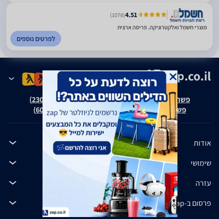
4.51
(1078)
מוצרי חשמל ואלקטרוניקה. פריסה ארצית
לפרטים נוספים
פשרה בת"צ אבנצ'יק נ' זאפ גרופ (ת"צ 23008-08-20)
פשרה בת"צ כהנים נ' זאפ גרופ (ת"צ 60371-12-19)
אודות
שימושי
עזרה
פרסום ב-zap