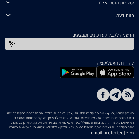
עולמות התוכן שלנו
חוות דעת
הרשמה לקבלת עדכונים ומבצעים
כתובת דוא''ל
להורדת האפליקציה
המידע המופיע ב- zap מסופק על ידי החנויות עצמן ובאחריותן בלבד. אם נתקלתם בבעיה כלשהי
בנתונים המוצגים באתר, אנא שלחו אלינו הודעה ואנו נטפל בעניין. חלק מהתמונות והתכנים
המופיעים באתר זה הוכנו בעזרת מחוללי בינה מלאכותית. אם זיהיתם תמונה או תוכן כלשהו בו
אתם בעלי זכויות יוצרים, אתם רשאים לפנות אלינו ולבקש לחדול משימוש בו, באמצעות כתובת
[email protected]
המייל