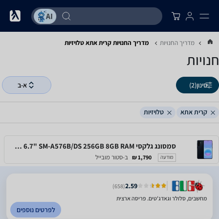
מדריך החנויות
מדריך החנויות ‏קרית אתא ‏טלויזיות
חנויות
סינון
(2)
א-ב
קרית אתא
טלויזיות
סמסונג גלקסי Samsung Galaxy A57 5G 6.7" SM-A576B/DS 256GB 8GB RAM
ב-סטור מובייל
1,790 ₪
מודעה
2.59
(658)
מחשבים, סלולר וגאדג'טים. פריסה ארצית
לפרטים נוספים