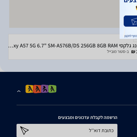
סמסונג גלקסי Samsung Galaxy A57 5G 6.7" SM-A576B/DS 256GB 8GB RAM
ב-סטור מובייל
הרשמה לקבלת עדכונים ומבצעים
כתובת דוא''ל