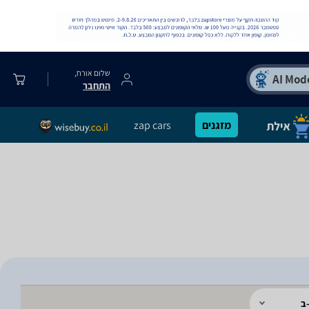
שלום אורח,
התחבר
מזגנים
zap cars
ב