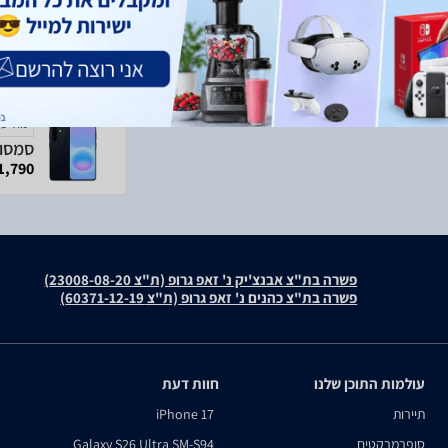
מודעה
1,790 ₪
פשרה בת"צ אבנצ'יק נ' זאפ גרופ (ת"צ 23008-08-20)
פשרה בת"צ כהנים נ' זאפ גרופ (ת"צ 60371-12-19)
עולמות התוכן שלנו
חוות דעת
תיירות
iPhone 17
סופרמרקטים
Galaxy S26 Ultra SM-S94