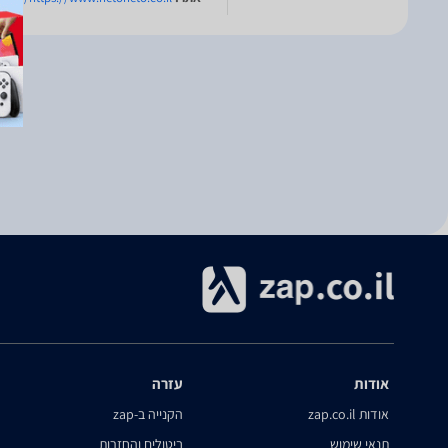
אודות
עזרה
אודות zap.co.il
הקנייה ב-zap
תנאי שימוש
ביטולים והחזרות