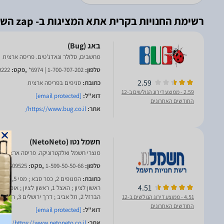
רשימת החנויות בקרית אתא המציגות ב- zap השוואת מחירים
מחשבים, סלולר וגאדג'טים. פריסה ארצית
טלפון:
1-700-707-202 | 6974*
,פקס:
9222
2.59
כתובת:
סניפים בפריסה ארצית
2.59
- ממוצע דירוג הגולשים ב-12
דוא"ל:
[email protected]
החודשים האחרונים
אתר:
https://www.bug.co.il/
מוצרי חשמל ואלקטרוניקה. פריסה ארצית
טלפון:
1-599-50-50-66
,פקס:
039509525
כתובת:
4.51
הברזל 2, תל אביב ; דרך ירושלים 3, רעננה
4.51
- ממוצע דירוג הגולשים ב-12
החודשים האחרונים
דוא"ל:
[email protected]
אתר:
https://www.netoneto.co.il/