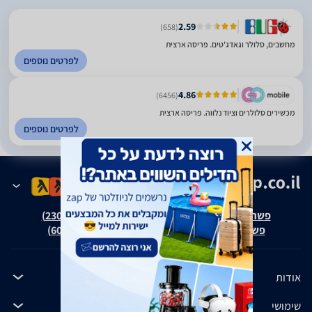
2.59
(658)
מחשבים, סלולר וגאדג'טים. פריסה ארצית
לפרטים נוספים
4.86
(6456)
מכשירים סלולרים וציוד נלווה. פריסה ארצית
לפרטים נוספים
פשרה בת"צ אבנצ'יק נ' זאפ גרופ (ת"צ 23008-08-20)
פשרה בת"צ כהנים נ' זאפ גרופ (ת"צ 60371-12-19)
אודות
שימושי