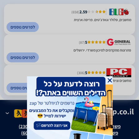
2.59
(658)
מחשבים, סלולר וגאדג'טים. פריסה ארצית
לפרטים נוספים
5
(87)
פתרונות מתקדמים למיכון משרדי. ירושלים
לפרטים נוספים
5
(306)
מחשבים וציוד היקפי. ראש העין
לפרטים נוספים
פשרה בת"צ אבנצ'יק נ' זאפ גרופ (ת"צ 23008-08-20)
פשרה בת"צ כהנים נ' זאפ גרופ (ת"צ 60371-12-19)