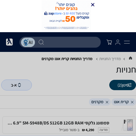
מדריך החנויות
מדריך החנויות ‏קרית אונו ‏מקרנים
חנויות
סינון
(2)
א-ב
קרית אונו
מקרנים
סמסונג גלקסי Samsung Galaxy S26 Ultra 6.9" SM-S948B/DS 512GB 12GB RAM
ב-סטור מובייל
4,290 ₪
מודעה