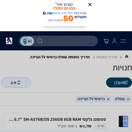
מדריך החנויות
מדריך החנויות ‏עפולה ‏כרטיסי TV ועריכה
חנויות
סינון
(2)
א-ב
עפולה
כרטיסי TV ועריכה
סמסונג גלקסי Samsung Galaxy A57 5G 6.7" SM-A576B/DS 256GB 8GB RAM
ב-סטור מובייל
1,790 ₪
מודעה