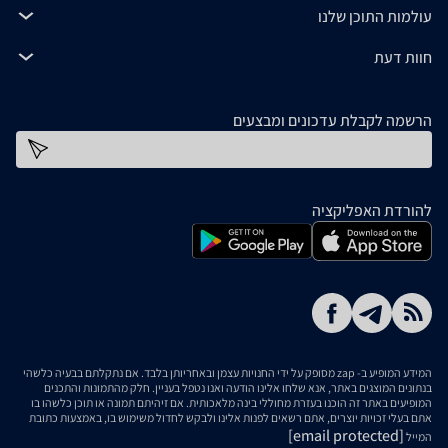
עולמות התוכן שלנו
חוות דעת
הרשמה לקבלת עדכונים ומבצעים
כתובת דוא''ל
להורדת האפליקציה
המידע המופיע ב- zap מסופק על ידי החנויות עצמן ובאחריותן בלבד. אם נתקלתם בבעיה כלשהי
בנתונים המוצגים באתר, אנא שלחו אלינו הודעה ואנו נטפל בעניין. חלק מהתמונות והתכנים
המופיעים באתר זה הוכנו בעזרת מחוללי בינה מלאכותית. אם זיהיתם תמונה או תוכן כלשהו בו
אתם בעלי זכויות יוצרים, אתם רשאים לפנות אלינו ולבקש לחדול משימוש בו, באמצעות כתובת
[email protected]
המייל