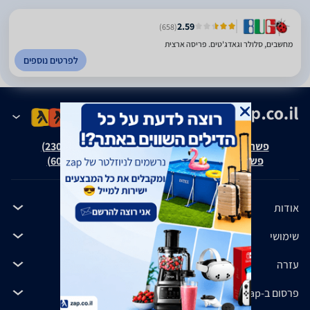
2.59
(658)
מחשבים, סלולר וגאדג'טים. פריסה ארצית
לפרטים נוספים
פשרה בת"צ אבנצ'יק נ' זאפ גרופ (ת"צ 23008-08-20)
פשרה בת"צ כהנים נ' זאפ גרופ (ת"צ 60371-12-19)
אודות
שימושי
עזרה
פרסום ב-zap