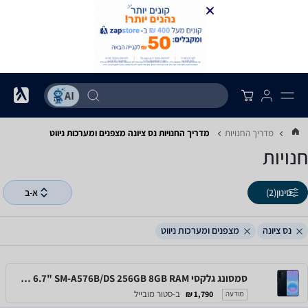
מדריך החנויות
מדריך החנויות ‏נס ציונה ‏מצפנים ומערכות ניווט
חנויות
סינון
(2)
א-ב
נס ציונה
מצפנים ומערכות ניווט
סמסונג גלקסי Samsung Galaxy A57 5G 6.7" SM-A576B/DS 256GB 8GB RAM
ב-סטור מובייל
1,790 ₪
מודעה