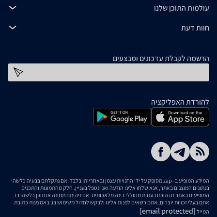
עולמות התוכן שלנו
חוות דעת
הרשמה לקבלת עדכונים ומבצעים
כתובת דוא''ל
להורדת האפליקציה
המידע המופיע ב- zap מסופק על ידי החנויות עצמן ובאחריותן בלבד. אם נתקלתם בבעיה כלשהי
בנתונים המוצגים באתר, אנא שלחו אלינו הודעה ואנו נטפל בעניין. חלק מהתמונות והתכנים
המופיעים באתר זה הוכנו בעזרת מחוללי בינה מלאכותית. אם זיהיתם תמונה או תוכן כלשהו בו
אתם בעלי זכויות יוצרים, אתם רשאים לפנות אלינו ולבקש לחדול משימוש בו, באמצעות כתובת
[email protected]
המייל