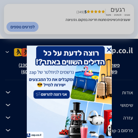
5
(349)
שעונים תכשיטים מתנות חריטה במקום. נס ציונה
לפרטים נוספים
פשרה בת"צ אבנצ'יק נ' זאפ גרופ (ת"צ 23008-08-20)
פשרה בת"צ כהנים נ' זאפ גרופ (ת"צ 60371-12-19)
אודות
שימושי
עזרה
פרסום ב-zap