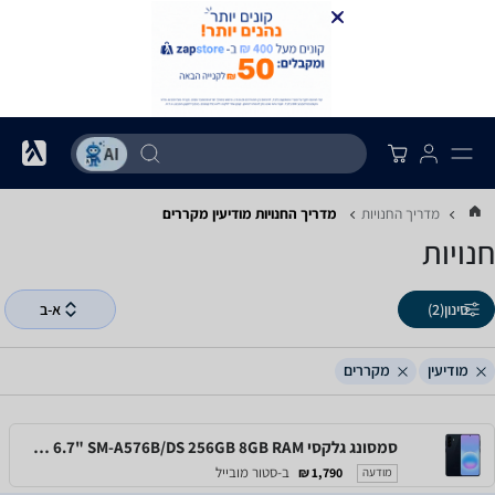
מדריך החנויות
מדריך החנויות ‏מודיעין ‏מקררים
חנויות
סינון
(2)
א-ב
מודיעין
מקררים
סמסונג גלקסי Samsung Galaxy A57 5G 6.7" SM-A576B/DS 256GB 8GB RAM
ב-סטור מובייל
1,790 ₪
מודעה