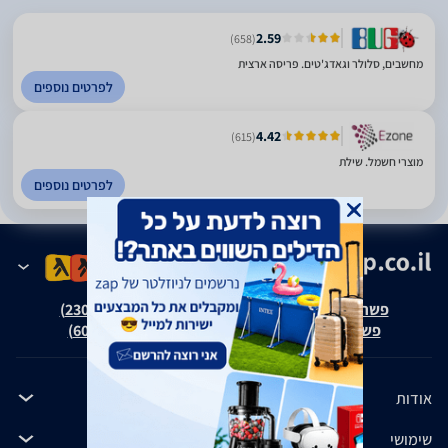
2.59
(658)
מחשבים, סלולר וגאדג'טים. פריסה ארצית
לפרטים נוספים
4.42
(615)
מוצרי חשמל. שילת
לפרטים נוספים
פשרה בת"צ אבנצ'יק נ' זאפ גרופ (ת"צ 23008-08-20)
פשרה בת"צ כהנים נ' זאפ גרופ (ת"צ 60371-12-19)
אודות
שימושי