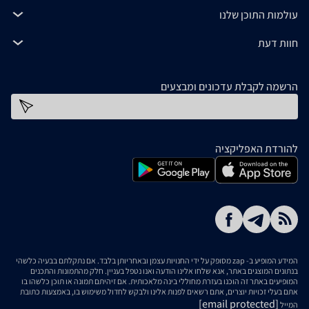
עולמות התוכן שלנו
חוות דעת
הרשמה לקבלת עדכונים ומבצעים
כתובת דוא''ל
להורדת האפליקציה
המידע המופיע ב- zap מסופק על ידי החנויות עצמן ובאחריותן בלבד. אם נתקלתם בבעיה כלשהי
בנתונים המוצגים באתר, אנא שלחו אלינו הודעה ואנו נטפל בעניין. חלק מהתמונות והתכנים
המופיעים באתר זה הוכנו בעזרת מחוללי בינה מלאכותית. אם זיהיתם תמונה או תוכן כלשהו בו
אתם בעלי זכויות יוצרים, אתם רשאים לפנות אלינו ולבקש לחדול משימוש בו, באמצעות כתובת
[email protected]
המייל