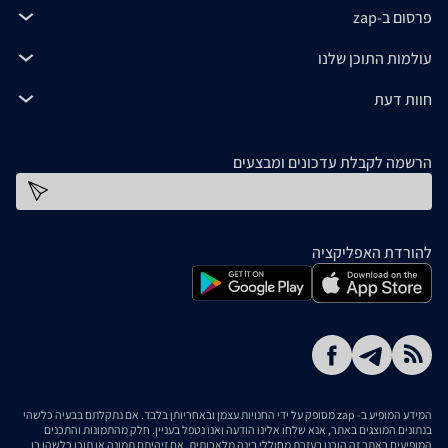
פרסום ב-zap
עולמות התוכן שלנו
חוות דעת
הרשמה לקבלת עדכונים ומבצעים
כתובת דוא''ל
להורדת האפליקציה
המידע המופיע ב- zap מסופק על ידי החנויות עצמן ובאחריותן בלבד. אם נתקלתם בבעיה כלשהי
בנתונים המוצגים באתר, אנא שלחו אלינו הודעה ואנו נטפל בעניין. חלק מהתמונות והתכנים
המופיעים באתר זה הוכנו בעזרת מחוללי בינה מלאכותית. אם זיהיתם תמונה או תוכן כלשהו בו