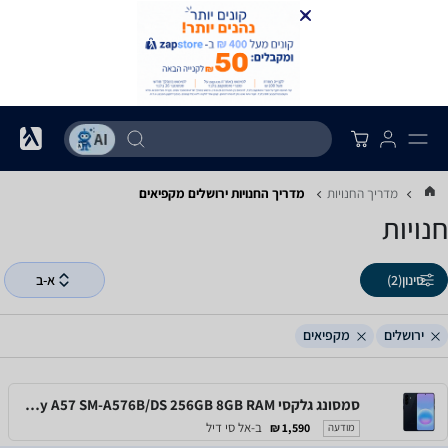
מדריך החנויות
מדריך החנויות ‏ירושלים ‏מקפיאים
חנויות
סינון
(2)
א-ב
ירושלים
מקפיאים
סמסונג גלקסי Samsung Galaxy A57 SM-A576B/DS 256GB 8GB RAM
ב-אל סי דיל
1,590 ₪
מודעה