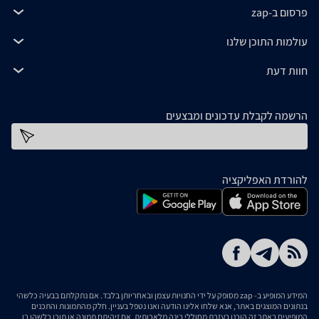
פרסום ב-zap
עולמות התוכן שלנו
חוות דעת
הרשמה לקבלת עדכונים ומבצעים
כתובת דוא''ל
להורדת האפליקציה
המידע המופיע ב- zap מסופק על ידי החנויות עצמן ובאחריותן בלבד. אם נתקלתם בבעיה כלשהי
בנתונים המוצגים באתר, אנא שלחו אלינו הודעה ואנו נטפל בעניין. חלק מהתמונות והתכנים
המופיעים באתר זה הוכנו בעזרת מחוללי בינה מלאכותית. אם זיהיתם תמונה או תוכן כלשהו בו