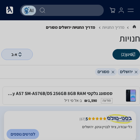
מדריך החנויות
מדריך החנויות ‏ירושלים ‏מסורים
חנויות
סינון
(2)
א-ב
ירושלים
מסורים
סמסונג גלקסי Samsung Galaxy A57 SM-A576B/DS 256GB 8GB RAM
ב-אל סי דיל
1,590 ₪
מודעה
5
(67)
כלי עבודה, ציוד לבניין וגינון. ירושלים
לפרטים נוספים