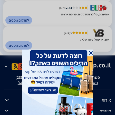
2.54
(659)
מחשבים, סלולר וגאדג'טים. פריסה ארצית
לפרטים נוספים
5
(414)
מוצרי חשמל. ביתר עילית
לפרטים נוספים
פשרה בת"צ אבנצ'יק נ' זאפ גרופ (ת"צ 23008-08-20)
פשרה בת"צ כהנים נ' זאפ גרופ (ת"צ 60371-12-19)
אודות
שימושי