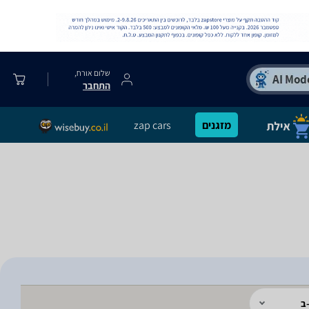
שלום אורח,
התחבר
מזגנים
zap cars
ב