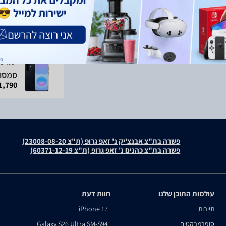
מודעה
1,790 ₪
פשרה בת"צ אבנצ'יק נ' זאפ גרופ (ת"צ 23008-08-20)
פשרה בת"צ כהנים נ' זאפ גרופ (ת"צ 60371-12-19)
עולמות התוכן שלנו
חוות דעת
תיירות
iPhone 17
סופרמרקטים
Galaxy S26 Ultra SM-S94