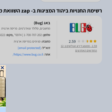
רשימת החנויות ביהוד המציגות ב- zap השוואת מחירים
מחשבים, סלולר וגאדג'טים. פריסה ארצית
טלפון:
1-700-707-202 | 6974*
,פקס:
9222
2.59
כתובת:
סניפים בפריסה ארצית
2.59
- ממוצע דירוג הגולשים ב-12
דוא"ל:
[email protected]
החודשים האחרונים
אתר:
https://www.bug.co.il/