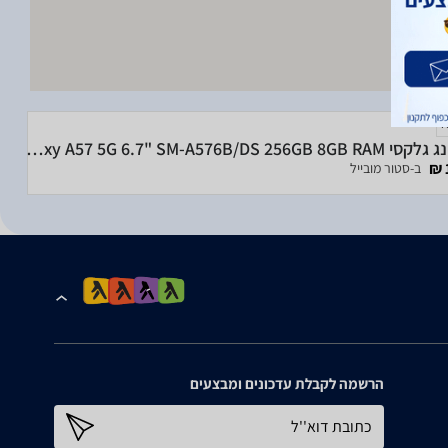
סמסונג גלקסי Samsung Galaxy A57 5G 6.7" SM-A576B/DS 256GB 8GB RAM
ב-סטור מובייל
הרשמה לקבלת עדכונים ומבצעים
כתובת דוא''ל