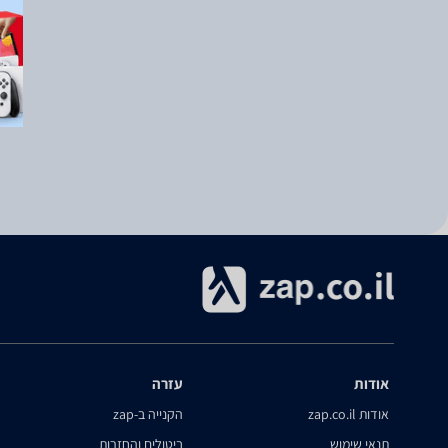
אודות
עזרה
אודות zap.co.il
הקנייה ב-zap
תנאי שימוש
ביטולים והחזרות