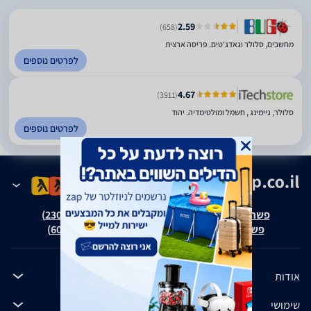
2.59
(658)
מחשבים, סלולר וגאדג'טים. פריסה ארצית
לפרטים נוספים
4.67
(3911)
סלולר, גיימינג , חשמל ומולטימדיה. יהוד
לפרטים נוספים
פשרה בת"צ אבנצ'יק נ' זאפ גרופ (ת"צ 23008-08-20)
פשרה בת"צ כהנים נ' זאפ גרופ (ת"צ 60371-12-19)
אודות
שימושי