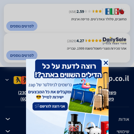
2.59
(658)
מחשבים, סלולר וגאדג'טים. פריסה ארצית
לפרטים נוספים
4.27
(2829)
אתר מכירות מוצרי חשמל משנת 1999. טבריה
לפרטים נוספים
פשרה בת"צ אבנצ'יק נ' זאפ גרופ (ת"צ 23008-08-20)
פשרה בת"צ כהנים נ' זאפ גרופ (ת"צ 60371-12-19)
אודות
שימושי