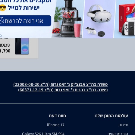
מודעה
1,790 ₪
פשרה בת"צ אבנצ'יק נ' זאפ גרופ (ת"צ 23008-08-20)
פשרה בת"צ כהנים נ' זאפ גרופ (ת"צ 60371-12-19)
עולמות התוכן שלנו
חוות דעת
תיירות
iPhone 17
סופרמרקטים
Galaxy S26 Ultra SM-S94