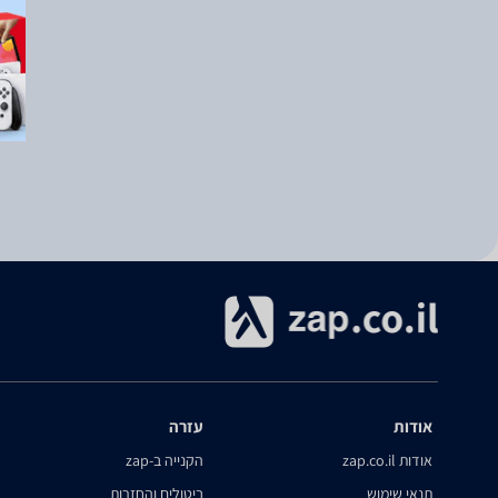
אודות
עזרה
אודות zap.co.il
הקנייה ב-zap
תנאי שימוש
ביטולים והחזרות