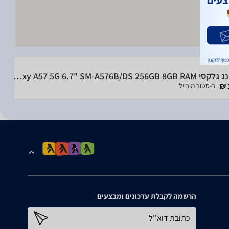
סמסונג גלקסי Samsung Galaxy A57 5G 6.7" SM-A576B/DS 256GB 8GB RAM
ב-סטור מובייל
הרשמה לקבלת עדכונים ומבצעים
כתובת דוא''ל