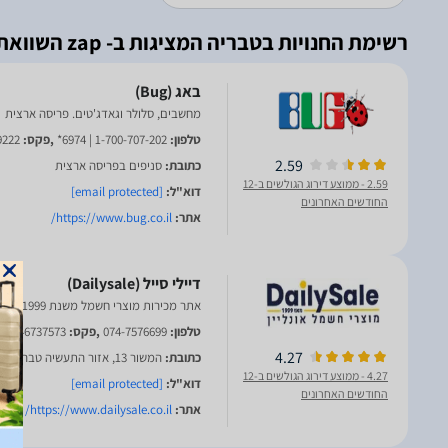
רשימת החנויות בטבריה המציגות ב- zap השוואת מחירים
מחשבים, סלולר וגאדג'טים. פריסה ארצית
טלפון:
1-700-707-202 | 6974*
,פקס:
9222
2.59
כתובת:
סניפים בפריסה ארצית
2.59
- ממוצע דירוג הגולשים ב-12
דוא"ל:
[email protected]
החודשים האחרונים
אתר:
https://www.bug.co.il/
אתר מכירות מוצרי חשמל משנת 1999. טבריה
טלפון:
074-7576699
,פקס:
046737573
4.27
כתובת:
המשור 13, אזור התעשיה טבריה עלית
4.27
- ממוצע דירוג הגולשים ב-12
דוא"ל:
[email protected]
החודשים האחרונים
אתר:
https://www.dailysale.co.il/