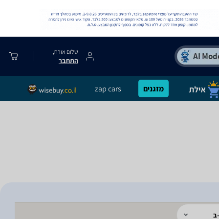
שלום אורח,
התחבר
מזגנים
zap cars
ב