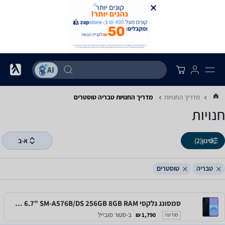
מדריך החנויות
מדריך החנויות ‏טבריה ‏טוסטרים
חנויות
סינון
(2)
א-ב
טבריה
טוסטרים
סמסונג גלקסי Samsung Galaxy A57 5G 6.7" SM-A576B/DS 256GB 8GB RAM
ב-סטור מובייל
1,790 ₪
מודעה