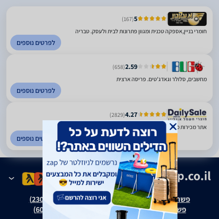
5
(167)
חומרי בניין,אספקה טכנית ומגוון פתרונות לבית ולעסק. טבריה
לפרטים נוספים
2.59
(658)
מחשבים, סלולר וגאדג'טים. פריסה ארצית
לפרטים נוספים
4.27
(2829)
אתר מכירות מוצרי חשמל משנת 1999. טבריה
לפרטים נוספים
פשרה בת"צ אבנצ'יק נ' זאפ גרופ (ת"צ 23008-08-20)
פשרה בת"צ כהנים נ' זאפ גרופ (ת"צ 60371-12-19)