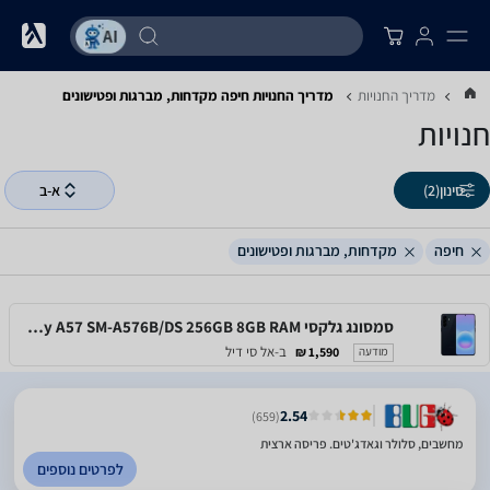
מדריך החנויות
מדריך החנויות ‏חיפה ‏מקדחות, מברגות ופטישונים
חנויות
סינון
(2)
א-ב
חיפה
מקדחות, מברגות ופטישונים
סמסונג גלקסי Samsung Galaxy A57 SM-A576B/DS 256GB 8GB RAM
ב-אל סי דיל
1,590 ₪
מודעה
2.54
(659)
מחשבים, סלולר וגאדג'טים. פריסה ארצית
לפרטים נוספים