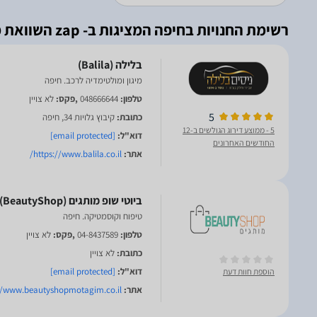
רשימת החנויות בחיפה המציגות ב- zap השוואת מחירים
מיגון ומולטימדיה לרכב. חיפה
טלפון:
048666644
,פקס:
לא צויין
5
כתובת:
קיבוץ גלויות 34, חיפה
5
- ממוצע דירוג הגולשים ב-12
דוא"ל:
[email protected]
החודשים האחרונים
אתר:
https://www.balila.co.il/
טיפוח וקוסמטיקה. חיפה
טלפון:
04-8437589
,פקס:
לא צויין
כתובת:
לא צויין
דוא"ל:
[email protected]
הוספת חוות דעת
אתר:
//www.beautyshopmotagim.co.il/