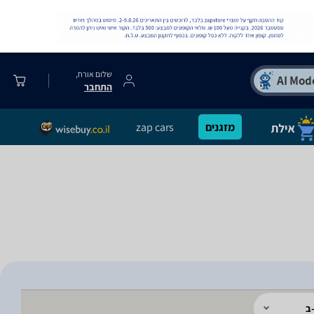
שלום אורח,
התחבר
מזגנים
zap cars
ב