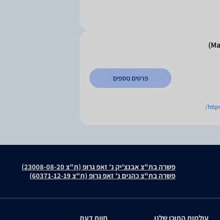
פרטים נוספים
http
פשרה בת"צ אבנצ'יק נ' זאפ גרופ (ת"צ 23008-08-20)
פשרה בת"צ כהנים נ' זאפ גרופ (ת"צ 60371-12-19)
עולמות התוכן שלנו
חוות דעת