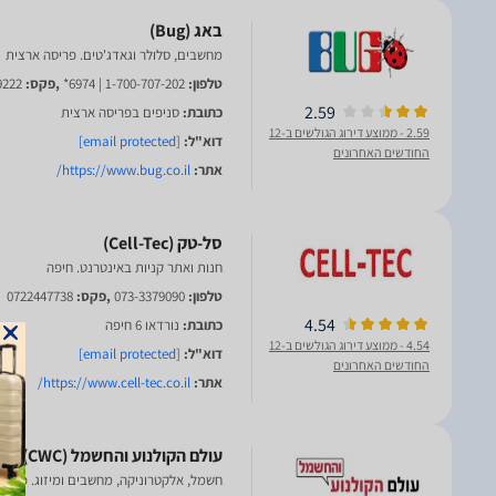
מחשבים, סלולר וגאדג'טים. פריסה ארצית
טלפון:
1-700-707-202 | 6974*
,פקס:
9222
2.59
כתובת:
סניפים בפריסה ארצית
2.59
- ממוצע דירוג הגולשים ב-12
דוא"ל:
[email protected]
החודשים האחרונים
אתר:
https://www.bug.co.il/
חנות ואתר קניות באינטרנט. חיפה
טלפון:
073-3379090
,פקס:
0722447738
4.54
כתובת:
נורדאו 6 חיפה
4.54
- ממוצע דירוג הגולשים ב-12
דוא"ל:
[email protected]
החודשים האחרונים
אתר:
https://www.cell-tec.co.il/
חשמל, אלקטרוניקה, מחשבים ומיזוג. פריס