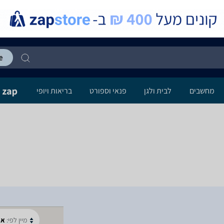
מחשבים
לבית ולגן
פנאי וספורט
בריאות ויופי
מיין לפי:
א-