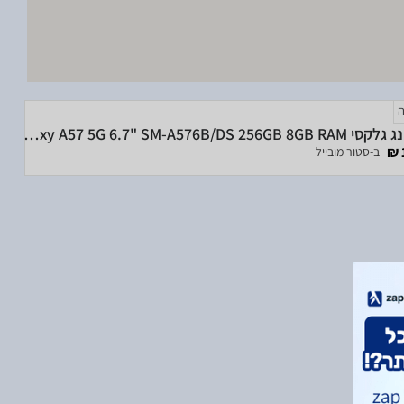
סמסונג גלקסי Samsung Galaxy A57 5G 6.7" SM-A576B/DS 256GB 8GB RAM
ב-סטור מובייל