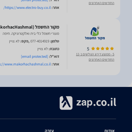
החודשים האחרונים
אתר:
https://www.electro-buy.co.il/
מוצרי חשמל כלי בית ואלקטרוניקה. חיפה
טלפון:
077-4014919
,פקס:
לא צויין
5
כתובת:
לא צויין
5
- ממוצע דירוג הגולשים ב-12
דוא"ל:
[email protected]
החודשים האחרונים
אתר:
s://www.makorhachashmal.co.il/
אודות
עזרה