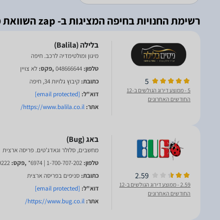
רשימת החנויות בחיפה המציגות ב- zap השוואת מחירים
מיגון ומולטימדיה לרכב. חיפה
טלפון:
048666644
,פקס:
לא צויין
5
כתובת:
קיבוץ גלויות 34, חיפה
5
- ממוצע דירוג הגולשים ב-12
דוא"ל:
[email protected]
החודשים האחרונים
אתר:
https://www.balila.co.il/
מחשבים, סלולר וגאדג'טים. פריסה ארצית
טלפון:
1-700-707-202 | 6974*
,פקס:
9222
2.59
כתובת:
סניפים בפריסה ארצית
2.59
- ממוצע דירוג הגולשים ב-12
דוא"ל:
[email protected]
החודשים האחרונים
אתר:
https://www.bug.co.il/