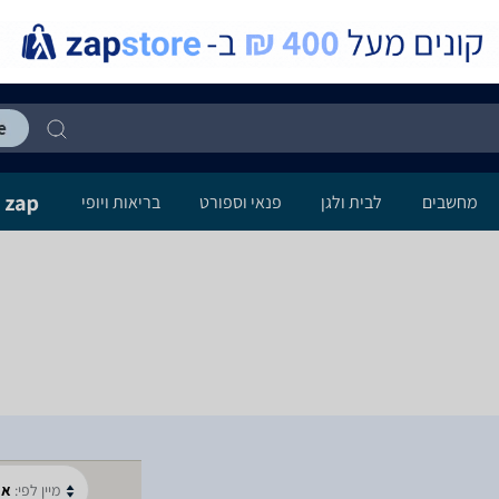
מחשבים
לבית ולגן
פנאי וספורט
בריאות ויופי
מיין לפי:
א-