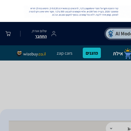
שלום אורח,
התחבר
מזגנים
zap cars
ב