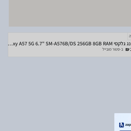
סמסונג גלקסי Samsung Galaxy A57 5G 6.7" SM-A576B/DS 256GB 8GB RAM
ב-סטור מובייל