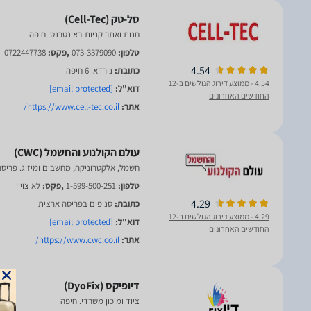
חנות ואתר קניות באינטרנט. חיפה
טלפון:
073-3379090
,פקס:
0722447738
4.54
כתובת:
נורדאו 6 חיפה
4.54
- ממוצע דירוג הגולשים ב-12
דוא"ל:
[email protected]
החודשים האחרונים
אתר:
https://www.cell-tec.co.il/
חשמל, אלקטרוניקה, מחשבים ומיזוג. פריס
טלפון:
1-599-500-251
,פקס:
לא צויין
4.29
כתובת:
סניפים בפריסה ארצית
4.29
- ממוצע דירוג הגולשים ב-12
דוא"ל:
[email protected]
החודשים האחרונים
אתר:
https://www.cwc.co.il/
ציוד ומיכון משרדי. חיפה