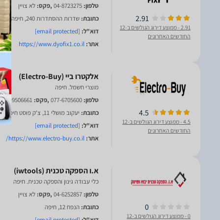
טלפון:
04-8723275
,פקס:
לא צויין
2.91
כתובת:
שדרות ההסתדרות 240, חיפה
2.91
- ממוצע דירוג הגולשים ב-12
דוא"ל:
[email protected]
החודשים האחרונים
אתר:
https://www.dyofix1.co.il
מוצרי חשמל. חיפה
טלפון:
077-6705600
,פקס:
04-9506661
4.5
כתובת:
יעקוב מושלי 11, צ'ק פוסט חיפה
4.5
- ממוצע דירוג הגולשים ב-12
דוא"ל:
[email protected]
החודשים האחרונים
אתר:
https://www.electro-buy.co.il/
כלי עבודה גינון והספקה טכנית. חיפה
טלפון:
04-6252857
,פקס:
לא צויין
0
כתובת:
הנפח 12, חיפה
0
- ממוצע דירוג הגולשים ב-12
דוא"ל:
[email protected]