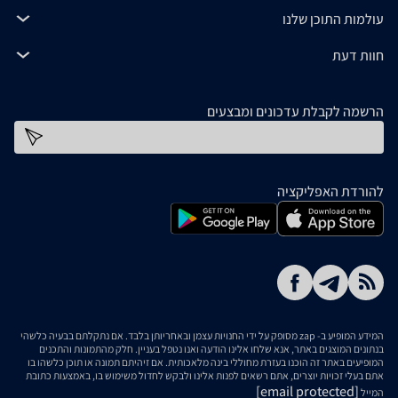
עולמות התוכן שלנו
חוות דעת
הרשמה לקבלת עדכונים ומבצעים
כתובת דוא''ל
להורדת האפליקציה
המידע המופיע ב- zap מסופק על ידי החנויות עצמן ובאחריותן בלבד. אם נתקלתם בבעיה כלשהי
בנתונים המוצגים באתר, אנא שלחו אלינו הודעה ואנו נטפל בעניין. חלק מהתמונות והתכנים
המופיעים באתר זה הוכנו בעזרת מחוללי בינה מלאכותית. אם זיהיתם תמונה או תוכן כלשהו בו
אתם בעלי זכויות יוצרים, אתם רשאים לפנות אלינו ולבקש לחדול משימוש בו, באמצעות כתובת
[email protected]
המייל