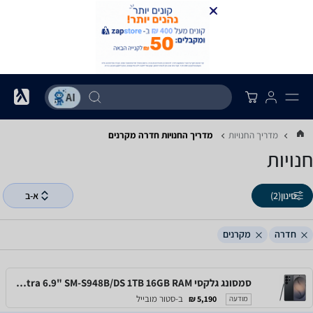
מדריך החנויות
מדריך החנויות ‏חדרה ‏מקרנים
חנויות
סינון
(2)
א-ב
חדרה
מקרנים
סמסונג גלקסי Samsung Galaxy S26 Ultra 6.9" SM-S948B/DS 1TB 16GB RAM
ב-סטור מובייל
5,190 ₪
מודעה