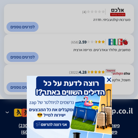
(4)
מערכות קולנוע ביתי. חדרה
לפרטים נוספים
2.59
(658)
מחשבים, סלולר וגאדג'טים. פריסה ארצית
לפרטים נוספים
4.28
(3022)
חשמל, אלקטרוניקה, מחשבים ומיזוג. פריסה ארצית
לפרטים נוספים
פשרה בת"צ אבנצ'יק נ' זאפ גרופ (ת"צ 23008-08-20)
פשרה בת"צ כהנים נ' זאפ גרופ (ת"צ 60371-12-19)