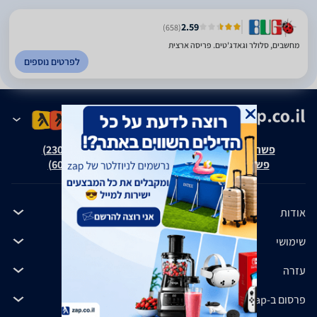
2.59
(658)
מחשבים, סלולר וגאדג'טים. פריסה ארצית
לפרטים נוספים
פשרה בת"צ אבנצ'יק נ' זאפ גרופ (ת"צ 23008-08-20)
פשרה בת"צ כהנים נ' זאפ גרופ (ת"צ 60371-12-19)
אודות
שימושי
עזרה
פרסום ב-zap