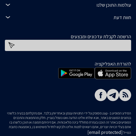
עולמות התוכן שלנו
חוות דעת
הרשמה לקבלת עדכונים ומבצעים
כתובת דוא''ל
להורדת האפליקציה
המידע המופיע ב- zap מסופק על ידי החנויות עצמן ובאחריותן בלבד. אם נתקלתם בבעיה כלשהי
בנתונים המוצגים באתר, אנא שלחו אלינו הודעה ואנו נטפל בעניין. חלק מהתמונות והתכנים
המופיעים באתר זה הוכנו בעזרת מחוללי בינה מלאכותית. אם זיהיתם תמונה או תוכן כלשהו בו
אתם בעלי זכויות יוצרים, אתם רשאים לפנות אלינו ולבקש לחדול משימוש בו, באמצעות כתובת
[email protected]
המייל