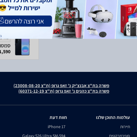
מודעה
1,590 ₪
פשרה בת"צ אבנצ'יק נ' זאפ גרופ (ת"צ 23008-08-20)
פשרה בת"צ כהנים נ' זאפ גרופ (ת"צ 60371-12-19)
עולמות התוכן שלנו
חוות דעת
תיירות
iPhone 17
סופרמרקטים
Galaxy S26 Ultra SM-S94