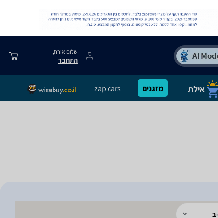
שלום אורח,
התחבר
מזגנים
zap cars
ב