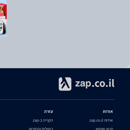
אודות
עזרה
אודות zap.co.il
הקנייה ב-zap
תנאי שימוש
ביטולים והחזרות