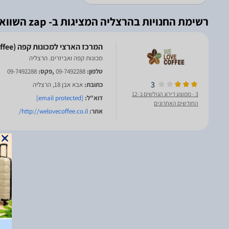
רשימת החנויות בהרצליה המציגות ב- zap השוואת מחירים
מכונות קפה ואביזרים. הרצליה
טלפון:
09-7492288
,פקס:
09-7492288
3
כתובת:
אבא אבן 18, הרצליה
3
- ממוצע דירוג הגולשים ב-12
דוא"ל:
[email protected]
החודשים האחרונים
אתר:
http://welovecoffee.co.il/