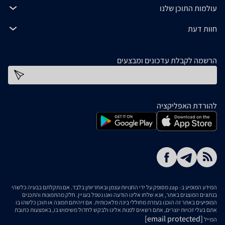
עולמות התוכן שלנו
חוות דעת
הרשמה לקבלת עדכונים ומבצעים
כתובת דוא''ל
להורדת האפליקציה
המידע המופיע ב- zap מסופק על ידי החנויות עצמן ובאחריותן בלבד. אם נתקלתם בבעיה כלשהי
בנתונים המוצגים באתר, אנא שלחו אלינו הודעה ואנו נטפל בעניין. חלק מהתמונות והתכנים
המופיעים באתר זה הוכנו בעזרת מחוללי בינה מלאכותית. אם זיהיתם תמונה או תוכן כלשהו בו
אתם בעלי זכויות יוצרים, אתם רשאים לפנות אלינו ולבקש לחדול משימוש בו, באמצעות כתובת
[email protected]
המייל