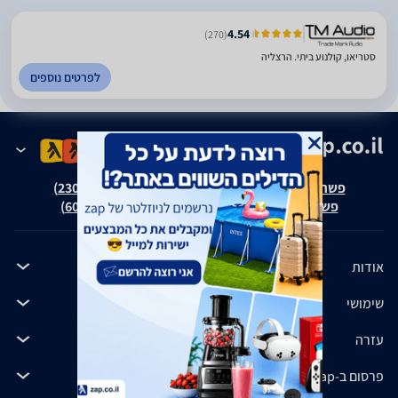
4.54
(270)
סטריאו, קולנוע ביתי. הרצליה
לפרטים נוספים
פשרה בת"צ אבנצ'יק נ' זאפ גרופ (ת"צ 23008-08-20)
פשרה בת"צ כהנים נ' זאפ גרופ (ת"צ 60371-12-19)
אודות
שימושי
עזרה
פרסום ב-zap