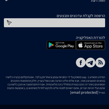
חוות דעת
הרשמה לקבלת עדכונים ומבצעים
כתובת דוא''ל
להורדת האפליקציה
המידע המופיע ב- zap מסופק על ידי החנויות עצמן ובאחריותן בלבד. אם נתקלתם בבעיה כלשהי
בנתונים המוצגים באתר, אנא שלחו אלינו הודעה ואנו נטפל בעניין. חלק מהתמונות והתכנים
המופיעים באתר זה הוכנו בעזרת מחוללי בינה מלאכותית. אם זיהיתם תמונה או תוכן כלשהו בו
אתם בעלי זכויות יוצרים, אתם רשאים לפנות אלינו ולבקש לחדול משימוש בו, באמצעות כתובת
[email protected]
המייל