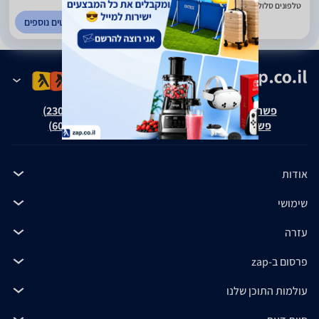
טלפונים סלולאריים וציוד היקפי. פריסה ארצית
לפרטים נוספים
פשרה בת"צ אבנצ'יק נ' זאפ גרופ (ת"צ 23008-08-20)
פשרה בת"צ כהנים נ' זאפ גרופ (ת"צ 60371-12-19)
אודות
שימושי
עזרה
פרסום ב-zap
עולמות התוכן שלנו