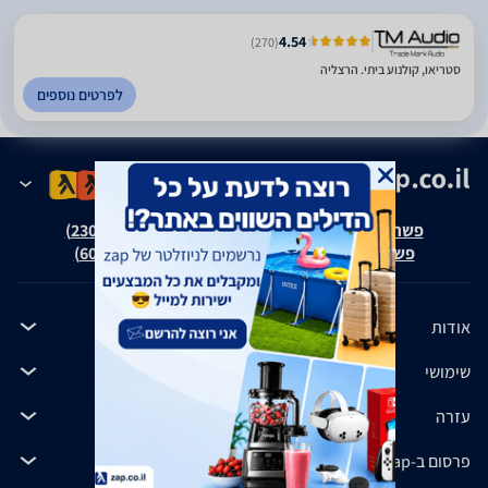
4.54
(270)
סטריאו, קולנוע ביתי. הרצליה
לפרטים נוספים
פשרה בת"צ אבנצ'יק נ' זאפ גרופ (ת"צ 23008-08-20)
פשרה בת"צ כהנים נ' זאפ גרופ (ת"צ 60371-12-19)
אודות
שימושי
עזרה
פרסום ב-zap