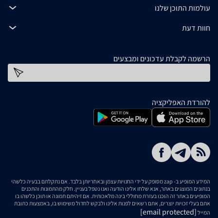
עולמות התוכן שלנו
חוות דעת
הרשמה לקבלת עדכונים ומבצעים
כתובת דוא''ל
להורדת האפליקציה
המידע המופיע ב- zap מסופק על ידי החנויות עצמן ובאחריותן בלבד. אם נתקלתם בבעיה כלשהי
בנתונים המוצגים באתר, אנא שלחו אלינו הודעה ואנו נטפל בעניין. חלק מהתמונות והתכנים
המופיעים באתר זה הוכנו בעזרת מחוללי בינה מלאכותית. אם זיהיתם תמונה או תוכן כלשהו בו
אתם בעלי זכויות יוצרים, אתם רשאים לפנות אלינו ולבקש לחדול משימוש בו, באמצעות כתובת
[email protected]
המייל