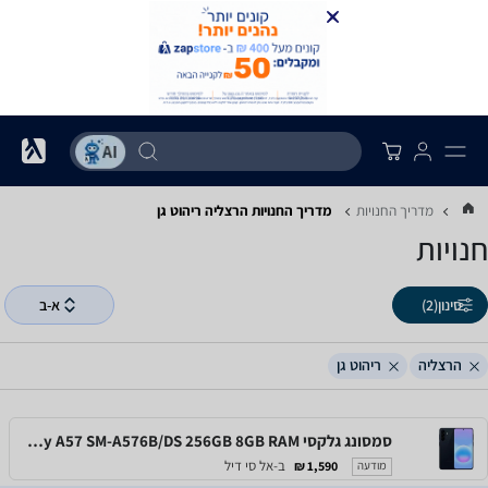
מדריך החנויות
מדריך החנויות ‏הרצליה ‏ריהוט גן
חנויות
סינון
(2)
א-ב
הרצליה
ריהוט גן
סמסונג גלקסי Samsung Galaxy A57 SM-A576B/DS 256GB 8GB RAM
ב-אל סי דיל
1,590 ₪
מודעה