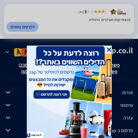
3
(49)
מכונות קפה ואביזרים. הרצליה
לפרטים נוספים
פשרה בת"צ אבנצ'יק נ' זאפ גרופ (ת"צ 23008-08-20)
פשרה בת"צ כהנים נ' זאפ גרופ (ת"צ 60371-12-19)
אודות
שימושי
עזרה
פרסום ב-zap