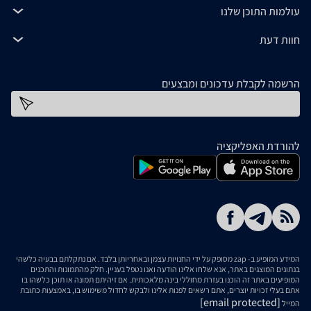
עולמות התוכן שלנו
חוות דעת
הרשמה לקבלת עדכונים ומבצעים
כתובת דוא''ל
להורדת האפליקציה
המידע המופיע ב- zap מסופק על ידי החנויות עצמן ובאחריותן בלבד. אם נתקלתם בבעיה כלשהי
בנתונים המוצגים באתר, אנא שלחו אלינו הודעה ואנו נטפל בעניין. חלק מהתמונות והתכנים
המופיעים באתר זה הוכנו בעזרת מחוללי בינה מלאכותית. אם זיהיתם תמונה או תוכן כלשהו בו
אתם בעלי זכויות יוצרים, אתם רשאים לפנות אלינו ולבקש לחדול משימוש בו, באמצעות כתובת
[email protected]
המייל