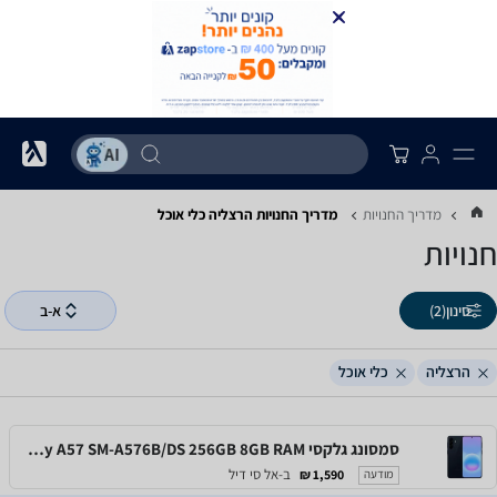
מדריך החנויות
מדריך החנויות ‏הרצליה ‏כלי אוכל
חנויות
סינון
(2)
א-ב
הרצליה
כלי אוכל
סמסונג גלקסי Samsung Galaxy A57 SM-A576B/DS 256GB 8GB RAM
ב-אל סי דיל
1,590 ₪
מודעה