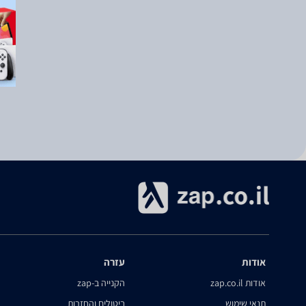
אודות
עזרה
אודות zap.co.il
הקנייה ב-zap
תנאי שימוש
ביטולים והחזרות