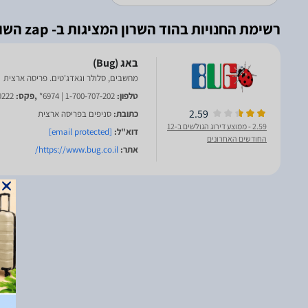
רשימת החנויות בהוד השרון המציגות ב- zap השוואת מחירים
מחשבים, סלולר וגאדג'טים. פריסה ארצית
טלפון:
1-700-707-202 | 6974*
,פקס:
9222
2.59
כתובת:
סניפים בפריסה ארצית
2.59
- ממוצע דירוג הגולשים ב-12
דוא"ל:
[email protected]
החודשים האחרונים
אתר:
https://www.bug.co.il/