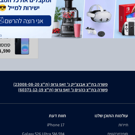
מודעה
1,590 ₪
פשרה בת"צ אבנצ'יק נ' זאפ גרופ (ת"צ 23008-08-20)
פשרה בת"צ כהנים נ' זאפ גרופ (ת"צ 60371-12-19)
עולמות התוכן שלנו
חוות דעת
תיירות
iPhone 17
סופרמרקטים
Galaxy S26 Ultra SM-S94