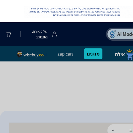
שלום אורח,
התחבר
מזגנים
zap cars
ב