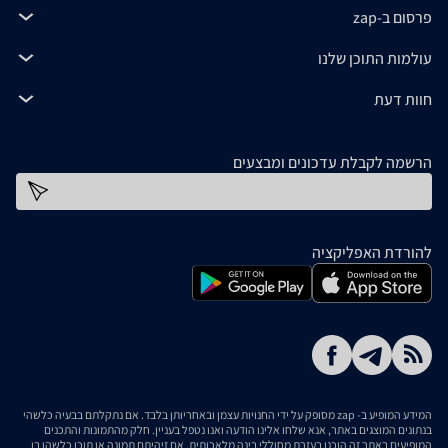
פרסום ב-zap
עולמות התוכן שלנו
חוות דעת
הרשמה לקבלת עדכונים ומבצעים
כתובת דוא''ל
להורדת האפליקציה
המידע המופיע ב- zap מסופק על ידי החנויות עצמן ובאחריותן בלבד. אם נתקלתם בבעיה כלשהי
בנתונים המוצגים באתר, אנא שלחו אלינו הודעה ואנו נטפל בעניין. חלק מהתמונות והתכנים
המופיעים באתר זה הוכנו בעזרת מחוללי בינה מלאכותית. אם זיהיתם תמונה או תוכן כלשהו בו