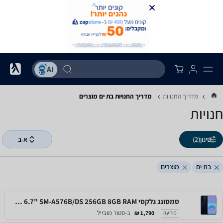
מדריך החנויות
מדריך החנויות ‏בת ים ‏מוצרים
חנויות
סינון
(2)
א-ב
בת ים
מוצרים
סמסונג גלקסי Samsung Galaxy A57 5G 6.7" SM-A576B/DS 256GB 8GB RAM
ב-סטור מובייל
1,790 ₪
מודעה