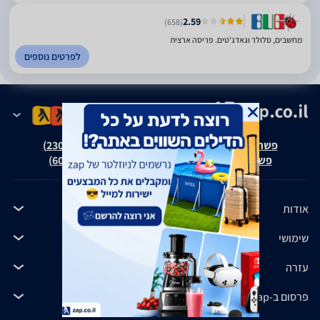
2.59
(658)
מחשבים, סלולר וגאדג'טים. פריסה ארצית
לפרטים נוספים
פשרה בת"צ אבנצ'יק נ' זאפ גרופ (ת"צ 23008-08-20)
פשרה בת"צ כהנים נ' זאפ גרופ (ת"צ 60371-12-19)
אודות
שימושי
עזרה
פרסום ב-zap