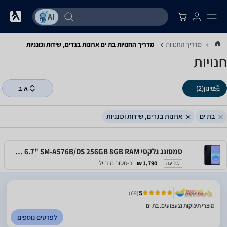
מדריך החנויות
מדריך החנויות ‏בת ים ‏ארונות בגדים, שידות וכונניות
חנויות
סינון
(2)
א-ב
בת ים
ארונות בגדים, שידות וכונניות
סמסונג גלקסי Samsung Galaxy A57 5G 6.7" SM-A576B/DS 256GB 8GB RAM
ב-סטור מובייל
1,790 ₪
מודעה
5
(69)
מוצרי תינוקות וצעצועים. בת ים
לפרטים נוספים