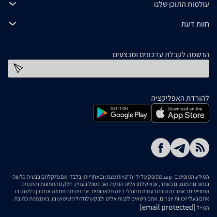
עולמות התוכן שלנו
חוות דעת
הרשמה לקבלת עדכונים ומבצעים
כתובת דוא''ל
להורדת האפליקציה
המידע המופיע ב- zap מסופק על ידי החנויות עצמן ובאחריותן בלבד. אם נתקלתם בבעיה כלשהי
בנתונים המוצגים באתר, אנא שלחו אלינו הודעה ואנו נטפל בעניין. חלק מהתמונות והתכנים
המופיעים באתר זה הוכנו בעזרת מחוללי בינה מלאכותית. אם זיהיתם תמונה או תוכן כלשהו בו
אתם בעלי זכויות יוצרים, אתם רשאים לפנות אלינו ולבקש לחדול משימוש בו, באמצעות כתובת
[email protected]
המייל